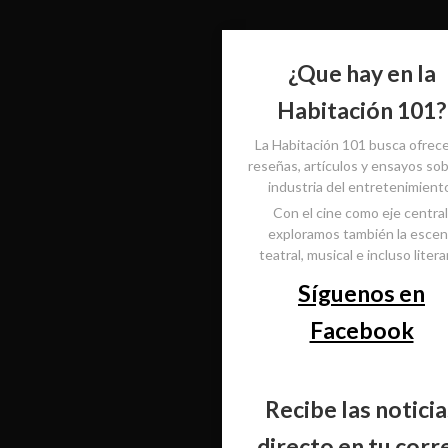
¿Que hay en la
Habitación 101?
La Habitación 101 busca ofrec
reseñas, artículos y ensayos sob
industria del entretenimient
Con el cine como eje central
exploramos también la esce
teatral, musical e incluso literar
Síguenos en
Facebook
Recibe las noticia
directo en tu corr