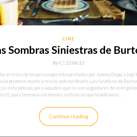
CINE
s Sombras Siniestras de Bur
By
C |
22.06.12
mo el resto de los personajes interpretados por Johnny Depp, y bajo l
lícula promete mucho y reta lo extraordinario. Los fanáticos de Burt
n con esta película, pero aquellos que no son seguidores de este gén
o!), pues tenemos excelentes noticias ya que la película lo…
Continue reading