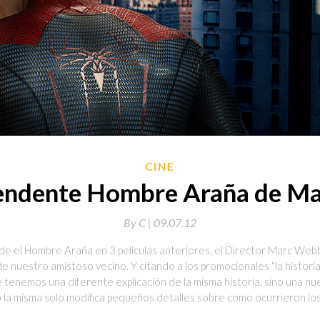
CINE
rendente Hombre Araña de M
By
C |
09.07.12
 de el Hombre Araña en 3 películas anteriores, el Director Marc Webb
e nuestro amistoso vecino. Y citando a los promocionales “la histori
 tenemos una diferente explicación de la misma historia, sino una nu
do la misma solo modifica pequeños detalles sobre como ocurrieron lo