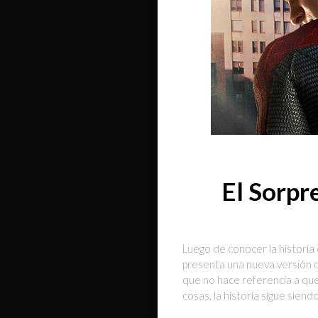
El Sorp
Luego de conocer la historia
presenta una nueva versión d
que no hace referencia a que
cosas, la historia sigue sien