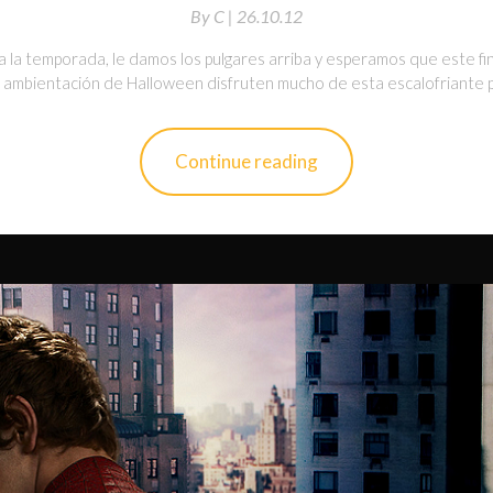
By
C |
26.10.12
ra la temporada, le damos los pulgares arriba y esperamos que este f
la ambientación de Halloween disfruten mucho de esta escalofriante pe
Continue reading