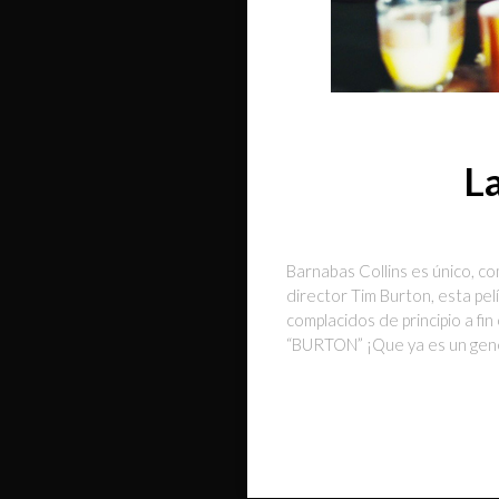
La
Barnabas Collins es único, co
director Tim Burton, esta pe
complacidos de principio a fi
“BURTON” ¡Que ya es un gener