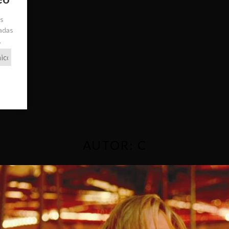
ás
radas
.
AUTOR:
C