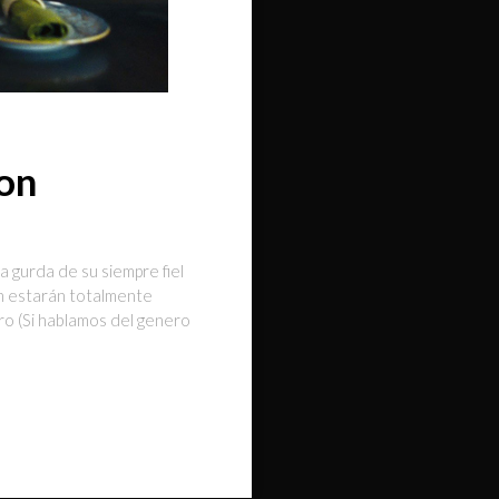
ton
a gurda de su siempre fiel
on estarán totalmente
ero (Si hablamos del genero