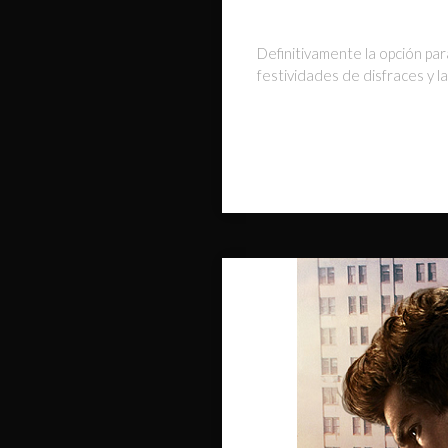
Definitivamente la opción pa
festividades de disfraces y 