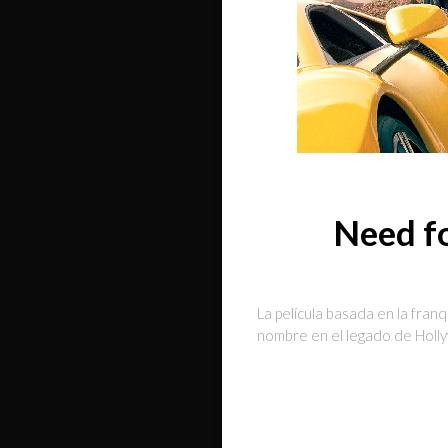
Need fo
La película basada en la fra
nombre en el legado de Holl