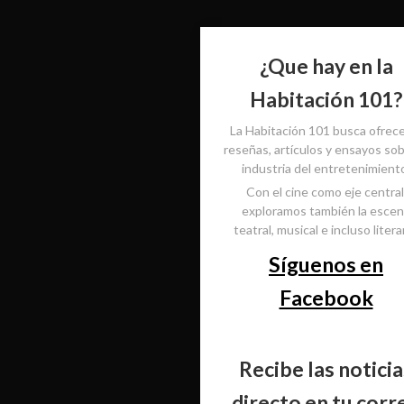
¿Que hay en la
Habitación 101?
La Habitación 101 busca ofrec
reseñas, artículos y ensayos sob
industria del entretenimient
Con el cine como eje central
exploramos también la esce
teatral, musical e incluso literar
Síguenos en
Facebook
Recibe las noticia
directo en tu corr