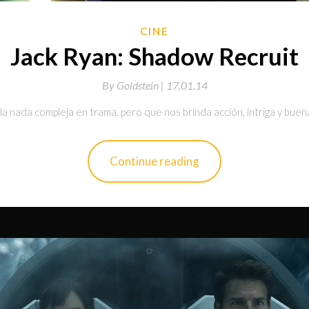
CINE
Jack Ryan: Shadow Recruit
By
Goldstein |
17.01.14
a nada compleja en trama, pero que nos brinda acción, intriga y buen
Continue reading