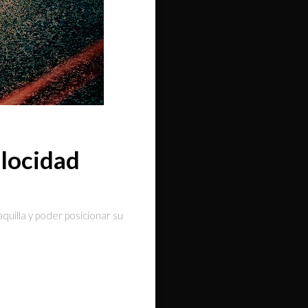
elocidad
uilla y poder posicionar su