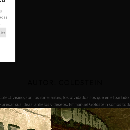
ás
radas
.
AUTOR:
GOLDSTEIN
colectivismo, son los itinerantes, los olvidados, los que en el partid
expresar sus ideas, anhelos y deseos. Emmanuel Goldstein somos tod