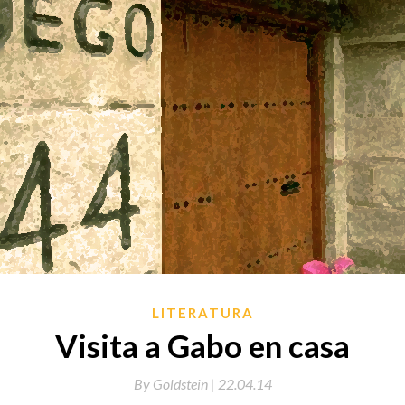
LITERATURA
Visita a Gabo en casa
By
Goldstein |
22.04.14