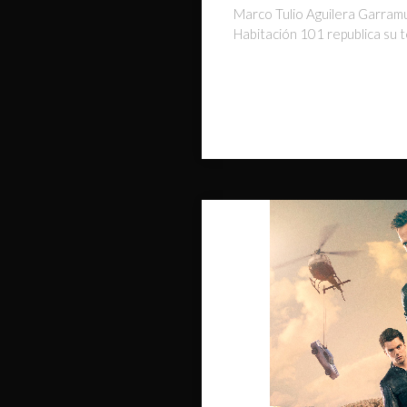
Marco Tulio Aguilera Garramu
Habitación 101 republica su