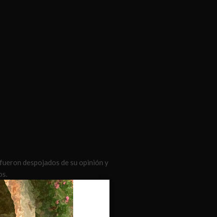
o fueron despojados de su opinión y
os.