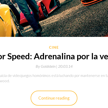
CINE
r Speed: Adrenalina por la v
By
Goldstein |
20.03.14
nquicia de videojuegos homónimos está luchando por mantenerse en taq
ywood.
Continue reading