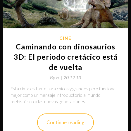
CINE
Caminando con dinosaurios
3D: El periodo cretácico está
de vuelta
By
H. |
20.12.13
Esta cinta es tanto para chicos y grandes pero funciona
mejor como un mensaje introductorio al mundo
prehistórico a las nuevas generaciones.
Continue reading