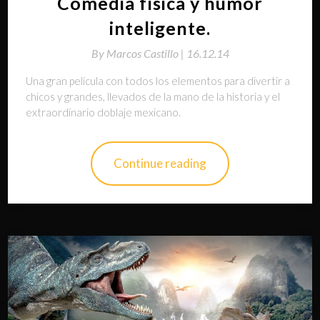
Comedia física y humor
inteligente.
By
Marcos Castillo |
16.12.14
Una gran película con todos los elementos para divertir a
chicos y grandes, llevados de la mano de la historia y el
extraordinario doblaje mexicano.
Continue reading