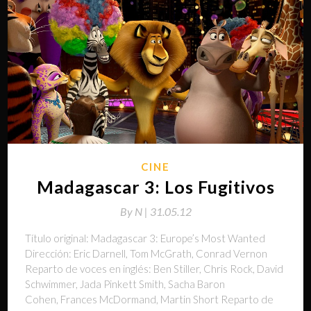
CINE
Madagascar 3: Los Fugitivos
By
N |
31.05.12
Título original: Madagascar 3: Europe’s Most Wanted
Dirección: Eric Darnell, Tom McGrath, Conrad Vernon
Reparto de voces en inglés: Ben Stiller, Chris Rock, David
Schwimmer, Jada Pinkett Smith, Sacha Baron
Cohen, Frances McDormand, Martin Short Reparto de