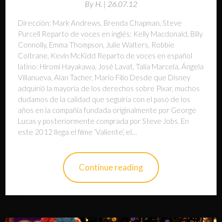
By
H. |
26.07.12
Dirección: Mark Andrews, Brenda Chapman, Steve
Purcell Reparto de voces en inglés: Kelly Macdonald, Billy
Connolly, Emma Thompson, Julie Walters, Robbie
Coltrane, Kevin McKidd Reparto de voces en español
latino: Hiromi Hayakawa, José Lavat, Talía Marcela, Ángela
Villanueva, Alan Tacher, Mario Filio Desde que Disney
adquirió la mayoría de los derechos sobre Pixar, muchos
dudamos de la calidad que seguiría con el paso de los
años en la compañía fundada originalmente por George
Lucas y posteriormente comprada por Steve Jobs. En
este 2012 llega el filme ‘Valiente’, el…
Continue reading