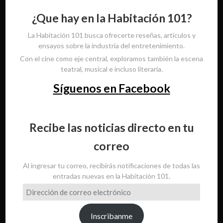
¿Que hay en la Habitación 101?
La Habitación 101 busca ofrecerte reseñas, artículos y
ensayos sobre la industria del entretenimiento.
Con el cine como eje central, exploramos también la escena
teatral, musical e incluso literaria.
Síguenos en Facebook
Recibe las noticias directo en tu
correo
Al ingresar tu correo, recibirás notificaciones de todas las
entradas nuevas en la Habitación 101.
Dirección
de
correo
Inscribanme
electrónico