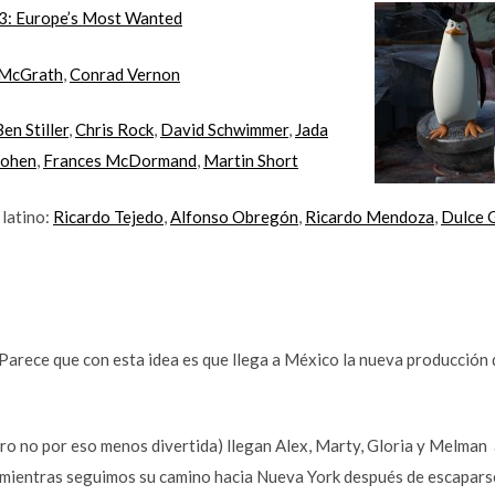
3: Europe’s Most Wanted
McGrath
,
Conrad Vernon
Ben Stiller
,
Chris Rock
,
David Schwimmer
,
Jada
Cohen
,
Frances McDormand
,
Martin Short
 latino:
Ricardo Tejedo
,
Alfonso Obregón
,
Ricardo Mendoza
,
Dulce 
it”. Parece que con esta idea es que llega a México la nueva producción
ro no por eso menos divertida) llegan Alex, Marty, Gloria y Melman
 mientras seguimos su camino hacia Nueva York después de escaparse