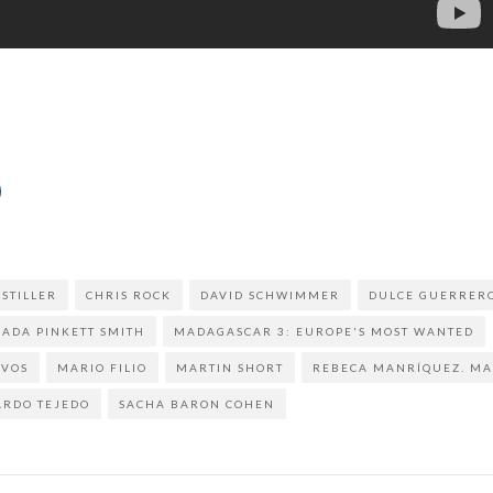
 STILLER
CHRIS ROCK
DAVID SCHWIMMER
DULCE GUERRER
JADA PINKETT SMITH
MADAGASCAR 3: EUROPE'S MOST WANTED
IVOS
MARIO FILIO
MARTIN SHORT
REBECA MANRÍQUEZ. MA
ARDO TEJEDO
SACHA BARON COHEN