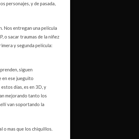
vos personajes, y de pasada,
n. Nos entregan una película
P, o sacar traumas de la niñez
rimera y segunda película:
rprenden, siguen
e en ese jueguito
estos días, es en 3D, y
van mejorando tanto los
elli
van soportando la
al o mas que los chiquillos.