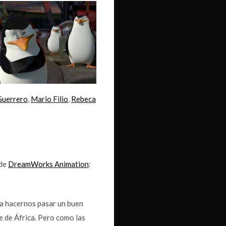
Guerrero
,
Mario Filio
,
Rebeca
 de
DreamWorks Animation
:
 a hacernos pasar un buen
 de África. Pero como las