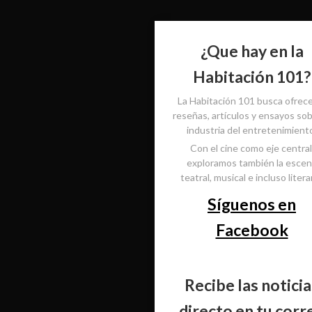
¿Que hay en la
Habitación 101?
La Habitación 101 busca ofrec
reseñas, artículos y ensayos sob
industria del entretenimient
Con el cine como eje central
exploramos también la esce
teatral, musical e incluso literar
Síguenos en
Facebook
Recibe las noticia
directo en tu corr