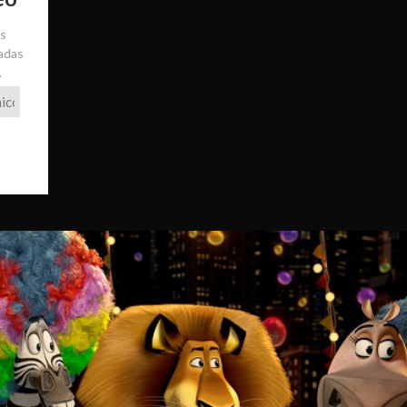
ás
radas
.