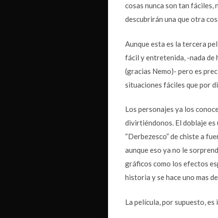
cosas nunca son tan fáciles,
descubrirán una que otra cos
Aunque esta es la tercera pe
fácil y entretenida, -nada de
(gracias Nemo)- pero es prec
situaciones fáciles que por d
Los personajes ya los conoc
divirtiéndonos. El doblaje es
“Derbezesco” de chiste a fuer
aunque eso ya no le sorprend
gráficos como los efectos es
historia y se hace uno mas de 
La película, por supuesto, es 