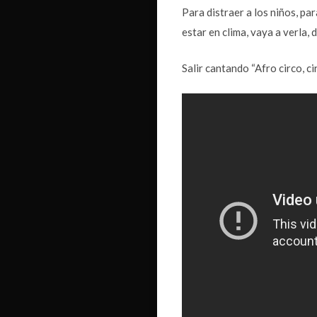
Para distraer a los niños, pa
estar en clima, vaya a verla, d
Salir cantando “Afro circo, cir