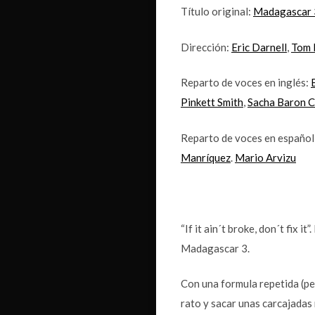
Título original:
Madagascar 
Dirección:
Eric Darnell
,
Tom 
Reparto de voces en inglés:
Pinkett Smith
,
Sacha Baron 
Reparto de voces en español
Manríquez
.
Mario Arvizu
“If it ain´t broke, don´t fix 
Madagascar 3.
Con una formula repetida (pe
rato y sacar unas carcajadas