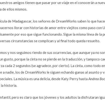
 nuestros amigos tienen que pasar por un viaje en el conocerán a nue
a de ellos mismos.
lícula de Madagascar, los señores de DreamWorks saben lo que hace
 hacernos llorar con historias de amor entre viejitos como paso con U
isamente por eso que sigue funcionando. Sigue la misma línea de la p
iversas circunstancias se complican y al final todo queda resuelto.
emos y nos seguimos riendo de sus ocurrencias, que aunque ya no so
 un gusto, porque la cinta no se pierde en la traducción, y tampoco ca
za cada 2 segundos (se agradece, por cierto). La cinta, como todo en 
e a nadie, los de DreamWorks le siguen echando ganas al asunto y 
peciales. La música es una delicia, desde Katy Perry hasta
Andrea Boc
la historia.
infantil, pero es claro que los jóvenes y los adultos la disfrutaran igu