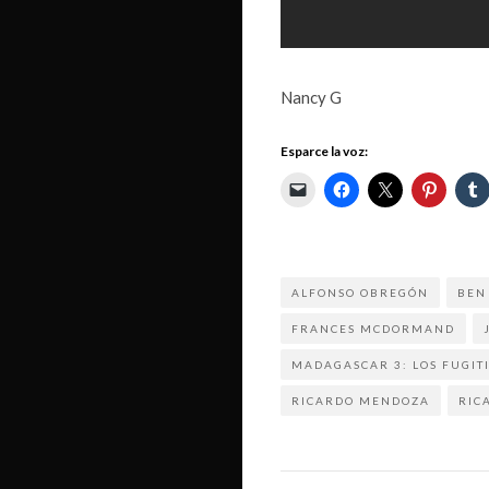
Nancy G
Esparce la voz:
ALFONSO OBREGÓN
BEN
FRANCES MCDORMAND
MADAGASCAR 3: LOS FUGIT
RICARDO MENDOZA
RIC