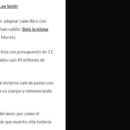
Lee Smith
r adaptar cada libro con
 han salido:
Bajo la misma
e Moretz.
 cinta con presupuesto de 11
ados casi 45 millones de
de invierno sale de paseo con
a de su cuerpo y rememorando
del amor, por como el
ás que muerto, ella todavía