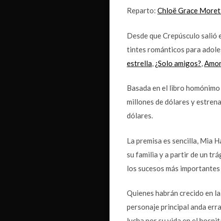
Reparto:
Chloë Grace Moret
Desde que Crepúsculo salió e
tintes románticos para adole
estrella
,
¿Solo amigos?
,
Amor
Basada en el libro homónimo 
millones de dólares y estren
dólares.
La premisa es sencilla, Mia H
su familia y a partir de un 
los sucesos más importantes 
Quienes habrán crecido en la
personaje principal anda err
lucha por su vida en el hospit