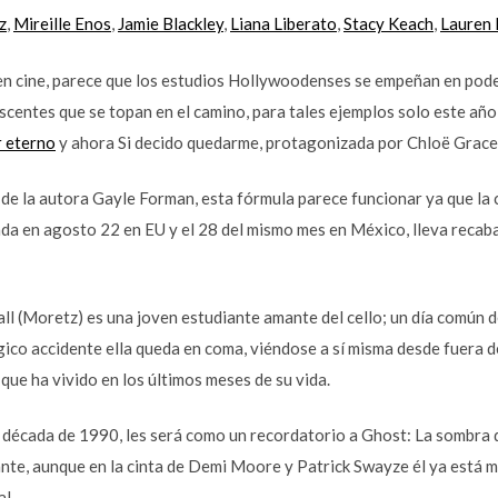
z
,
Mireille Enos
,
Jamie Blackley
,
Liana Liberato
,
Stacy Keach
,
Lauren 
n cine, parece que los estudios Hollywoodenses se empeñan en pode
scentes que se topan en el camino, para tales ejemplos solo este año
 eterno
y ahora Si decido quedarme, protagonizada por Chloë Grac
de la autora Gayle Forman, esta fórmula parece funcionar ya que la
ada en agosto 22 en EU y el 28 del mismo mes en México, lleva recab
all (Moretz) es una joven estudiante amante del cello; un día común 
trágico accidente ella queda en coma, viéndose a sí misma desde fuer
que ha vivido en los últimos meses de su vida.
 década de 1990, les será como un recordatorio a Ghost: La sombra 
ante, aunque en la cinta de Demi Moore y Patrick Swayze él ya está m
al.