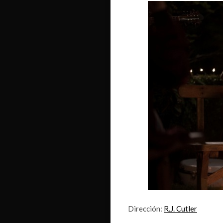
Dirección:
R.J. Cutler