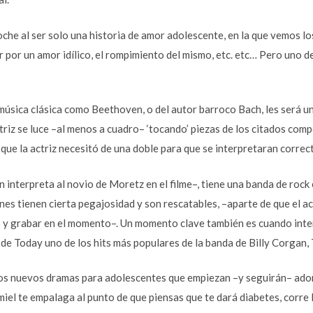
oche al ser solo una historia de amor adolescente, en la que vemos l
r por un amor idílico, el rompimiento del mismo, etc. etc… Pero uno d
 música clásica como Beethoven, o del autor barroco Bach, les será
ctriz se luce –al menos a cuadro– ‘tocando’ piezas de los citados co
 que la actriz necesitó de una doble para que se interpretaran corre
n interpreta al novio de Moretz en el filme–, tiene una banda de rock 
es tienen cierta pegajosidad y son rescatables, –aparte de que el ac
o y grabar en el momento–. Un momento clave también es cuando int
a de Today uno de los hits más populares de la banda de Billy Corgan
e los nuevos dramas para adolescentes que empiezan –y seguirán– ad
iel te empalaga al punto de que piensas que te dará diabetes, corre 