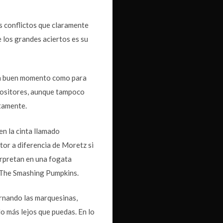
os conflictos que claramente
e los grandes aciertos es su
 un buen momento como para
mpositores, aunque tampoco
ctamente.
en la cinta llamado
tor a diferencia de Moretz si
erpretan en una fogata
, The Smashing Pumpkins.
ornando las marquesinas,
lo más lejos que puedas. En lo