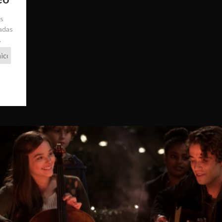
ás
radas
.