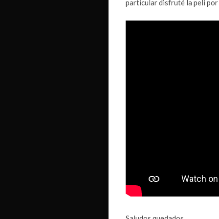
particular disfruté la peli po
Saludos quedados.