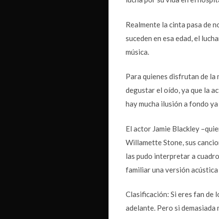
Realmente la cinta pasa de n
suceden en esa edad, el lucha
música.
Para quienes disfrutan de la
degustar el oído, ya que la a
hay mucha ilusión a fondo ya
El actor Jamie Blackley –quie
Willamette Stone, sus cancion
las pudo interpretar a cuadr
familiar una versión acústic
Clasificación: Si eres fan d
adelante. Pero si demasiada m