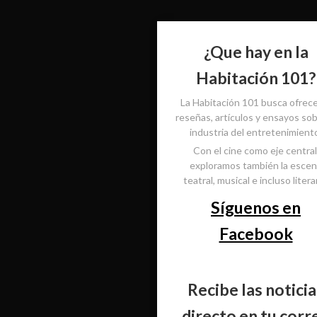
¿Que hay en la
Habitación 101?
La Habitación 101 busca ofrec
reseñas, artículos y ensayos sob
industria del entretenimient
Con el cine como eje central
exploramos también la esce
teatral, musical e incluso literar
Síguenos en
Facebook
Recibe las noticia
directo en tu corr