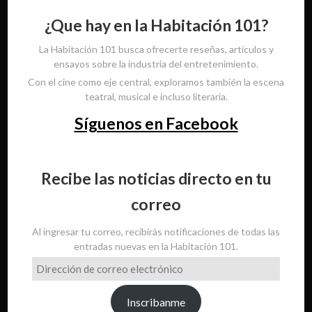
¿Que hay en la Habitación 101?
La Habitación 101 busca ofrecerte reseñas, artículos y
ensayos sobre la industria del entretenimiento.
Con el cine como eje central, exploramos también la escena
teatral, musical e incluso literaria.
Síguenos en Facebook
Recibe las noticias directo en tu
correo
Al ingresar tu correo, recibirás notificaciones de todas las
entradas nuevas en la Habitación 101.
Dirección
de
correo
Inscribanme
electrónico