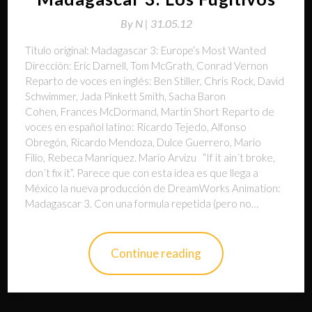
By
N |
31.05.12
Título original: Madagascar 3: Europe’s Most Wanted
Dirección: Eric Darnell, Tom McGrath, Conrad Vernon
Reparto de voces en inglés: Ben Stiller, Chris Rock, David
Schwimmer, Jada Pinkett Smith, Sacha Baron
Cohen, Frances McDormand, Martin Short Reparto de
voces en español latino: Ricardo Tejedo, Alfonso
Obregón, Ricardo Mendoza, Dulce Guerrero, Mario
Filio, Rebeca Manríquez. Mario Arvizu “If it ain´t broke,
don´t fix it”. Parece que con esta idea es que llega a
México la nueva producción de DreamWorks Animation:
Madagascar 3. Con una formula repetida (pero no…
Continue reading