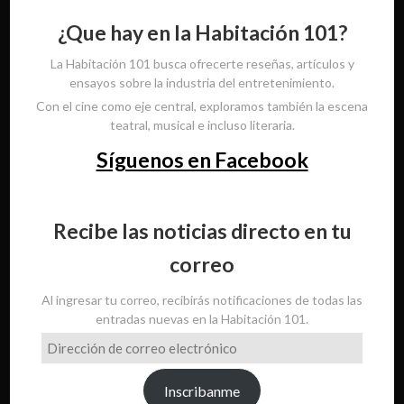
¿Que hay en la Habitación 101?
La Habitación 101 busca ofrecerte reseñas, artículos y
ensayos sobre la industria del entretenimiento.
Con el cine como eje central, exploramos también la escena
teatral, musical e incluso literaria.
Síguenos en Facebook
Recibe las noticias directo en tu
correo
Al ingresar tu correo, recibirás notificaciones de todas las
entradas nuevas en la Habitación 101.
Dirección
de
correo
Inscribanme
electrónico