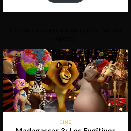
ETIQUETA:
REBECA MANRÍQUEZ. MARIO
ARVIZU
CINE
Madagascar 3: Los Fugitivos