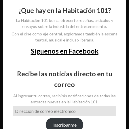
¿Que hay en la Habitación 101?
La Habitación 101 busca ofrecerte reseñas, artículos y
ensayos sobre la industria del entretenimiento.
Con el cine como eje central, exploramos también la escena
teatral, musical e incluso literaria.
Síguenos en Facebook
Recibe las noticias directo en tu
correo
Al ingresar tu correo, recibirás notificaciones de todas las
entradas nuevas en la Habitación 101.
Dirección
de
correo
Inscribanme
electrónico