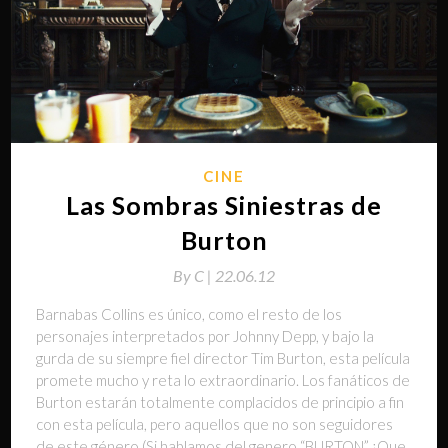
CINE
Las Sombras Siniestras de
Burton
By
C |
22.06.12
Barnabas Collins es único, como el resto de los
personajes interpretados por Johnny Depp, y bajo la
gurda de su siempre fiel director Tim Burton, esta película
promete mucho y reta lo extraordinario. Los fanáticos de
Burton estarán totalmente complacidos de principio a fin
con esta película, pero aquellos que no son seguidores
de este género (Si hablamos del genero “BURTON” ¡Que