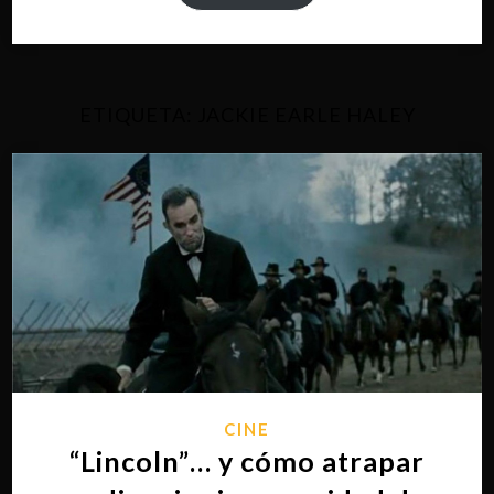
ETIQUETA:
JACKIE EARLE HALEY
CINE
“Lincoln”… y cómo atrapar