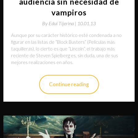
audiencia sin necesidad de
vampiros
By
Edui Tijerina |
10.01.13
Aunque por su carácter histórico esté condenada a no
figurar en las listas de “Block Busters” (Películas más
taquilleras), lo cierto es que “Lincoln”, el trabajo más
reciente de Steven Spielberg es, sin duda, una de sus
mejores realizaciones en años.
Continue reading