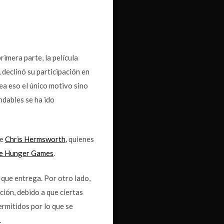
rimera parte, la película
, declinó su participación en
ea eso el único motivo sino
ndables se ha ido
de
Chris Hermsworth
, quienes
e Hunger Games
.
que entrega. Por otro lado,
ión, debido a que ciertas
rmitidos por lo que se
.