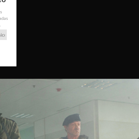
ás
radas
.