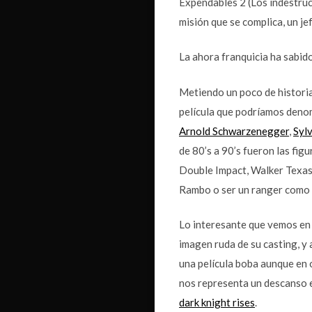
Expendables 2 (Los indestruc
misión que se complica, un je
La ahora franquicia ha sabido
Metiendo un poco de historia
película que podríamos deno
Arnold Schwarzenegger
,
Sylv
de 80’s a 90’s fueron las fi
Double Impact, Walker Texas 
Rambo o ser un ranger como
Lo interesante que vemos en 
imagen ruda de su casting, y 
una película boba aunque en o
nos representa un descanso 
dark knight rises
.