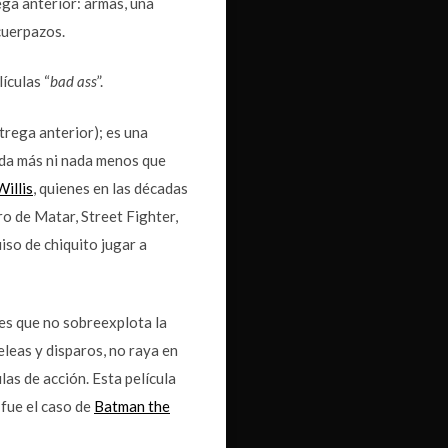
ega anterior: armas, una
cuerpazos.
ículas “
bad ass
”.
trega anterior); es una
da más ni nada menos que
illis
, quienes en las décadas
ro de Matar, Street Fighter,
iso de chiquito jugar a
es que no sobreexplota la
eleas y disparos, no raya en
as de acción. Esta película
fue el caso de
Batman the