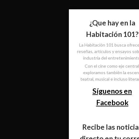
¿Que hay en la
Habitación 101?
La Habitación 101 busca ofrec
reseñas, artículos y ensayos sob
industria del entretenimient
Con el cine como eje central
exploramos también la esce
teatral, musical e incluso literar
Síguenos en
Facebook
Recibe las noticia
directo en tu corr