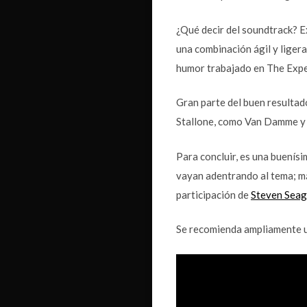
¿Qué decir del soundtrack? E
una combinación ágil y ligera
humor trabajado en The Expen
Gran parte del buen resultado
Stallone, como Van Damme y e
Para concluir, es una buenísi
vayan adentrando al tema; má
participación de
Steven Seag
Se recomienda ampliamente u