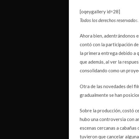
[oqeygallery id=28]
Todos los derechos reservado
s
.
Ahora bien, adentrándonos en 
contó con la participación d
la primera entrega debido a 
que además, al ver la respues
consolidando como un proyect
Otra de las novedades del fil
gradualmente se han posicion
Sobre la producción, costó c
hubo una controversia con am
escenas cercanas a cabañas o
tuvieron que cancelar alguna