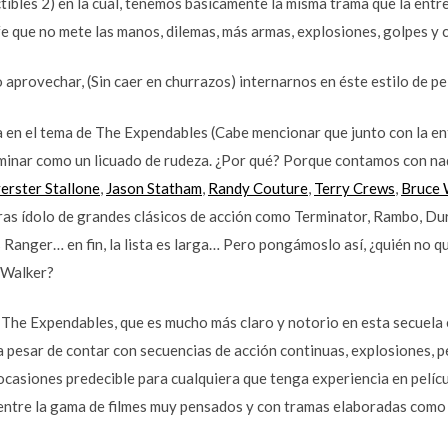
tibles 2) en la cual, tenemos básicamente la misma trama que la entr
fe que no mete las manos, dilemas, más armas, explosiones, golpes y 
 aprovechar, (Sin caer en churrazos) internarnos en éste estilo de pel
 en el tema de The Expendables (Cabe mencionar que junto con la en
minar como un licuado de rudeza. ¿Por qué? Porque contamos con na
erster Stallone
,
Jason Statham
,
Randy Couture
,
Terry Crews
,
Bruce W
guras ídolo de grandes clásicos de acción como Terminator, Rambo, Du
Ranger… en fin, la lista es larga… Pero pongámoslo así, ¿quién no qu
 Walker?
The Expendables, que es mucho más claro y notorio en esta secuela 
a pesar de contar con secuencias de acción continuas, explosiones, p
casiones predecible para cualquiera que tenga experiencia en películ
entre la gama de filmes muy pensados y con tramas elaboradas como 