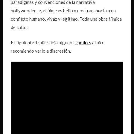
paradigmas y convenciones de la narrativa
hollywoodense, el filme es bello y nos transporta a un
conflicto humano, vivaz y legítimo. Toda una obra fílmica
de culto.
El siguiente Trailer deja algunos
s
poilers
al aire,
recomiendo verlo a discresión.