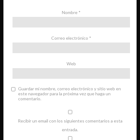
Nombre
*
Correo electrónico
*
Web
Guardar mi nombre, correo electrónico y sitio web en
este navegador para la próxima vez que haga un
comentario.
Recibir un email con los siguientes comentarios a esta
entrada.