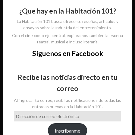
¿Que hay en la Habitación 101?
La Habitación 101 busca ofrecerte reseñas, artículos y
ensayos sobre la industria del entretenimiento.
Con el cine como eje central, exploramos también la escena
teatral, musical e incluso literaria.
Síguenos en Facebook
Recibe las noticias directo en tu
correo
Al ingresar tu correo, recibirás notificaciones de todas las
entradas nuevas en la Habitación 101.
Dirección
de
correo
Inscribanme
electrónico