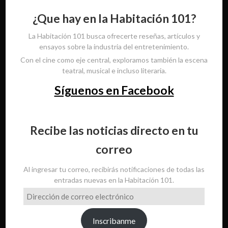
¿Que hay en la Habitación 101?
La Habitación 101 busca ofrecerte reseñas, artículos y
ensayos sobre la industria del entretenimiento.
Con el cine como eje central, exploramos también la escena
teatral, musical e incluso literaria.
Síguenos en Facebook
Recibe las noticias directo en tu
correo
Al ingresar tu correo, recibirás notificaciones de todas las
entradas nuevas en la Habitación 101.
Dirección
de
correo
Inscribanme
electrónico