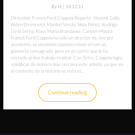
By
H. |
14.12.11
Dirección: Francis Ford Coppola Reparto: Vincent Gallo,
Alden Ehrenreich, Maribel Verdú, Silvia Pérez, Rodrigo
De la Serna, Klaus Maria Brandauer, Carmen Maura
Francis Ford Coppola ha sido un director de cine por
accidente, su verdadera pasión reside en ser un
guionista consagrado, pero es un sueño que le ha
costado arduo trabajo realizar. Con Tetro, Coppola logra
solidificar de manera más cercana este anhelo, ya que en
el contexto de la historia se nota el…
Continue reading