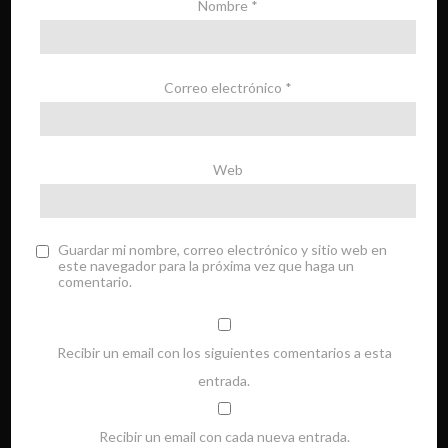
Nombre
*
Correo electrónico
*
Web
Guardar mi nombre, correo electrónico y sitio web en
este navegador para la próxima vez que haga un
comentario.
Recibir un email con los siguientes comentarios a esta
entrada.
Recibir un email con cada nueva entrada.