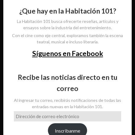
¿Que hay en la Habitación 101?
La Habitación 101 busca ofrecerte reseñas, artículos y
ensayos sobre la industria del entretenimiento.
Con el cine como eje central, exploramos también la escena
teatral, musical e incluso literaria.
Síguenos en Facebook
Recibe las noticias directo en tu
correo
Al ingresar tu correo, recibirás notificaciones de todas las
entradas nuevas en la Habitación 101.
Dirección
de
correo
Inscribanme
electrónico