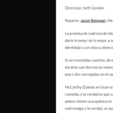
Direccion: Seth Gordon
Reparto:
Jason Bateman
, Me
La premisa de Ladrona de Ide
darle lo mejor de lo mejor a 
identidad y con ella su dinero
Si, en resumidas cuentas, de 
durante casi dos horas vemos
una o dos carcajadas en el c
McCarthy (Damas en Guerra, 
comedia, y la verdad es que 
ambos tienen una química en 
sobresalga y la verdad, se q