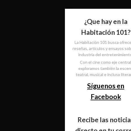
¿Que hay en la
Habitación 101?
La Habitación 101 busca ofrec
reseñas, artículos y ensayos sob
industria del entretenimient
Con el cine como eje central
exploramos también la esce
teatral, musical e incluso literar
Síguenos en
Facebook
Recibe las noticia
directo en tu corr