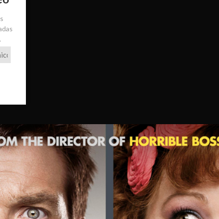
ás
radas
.