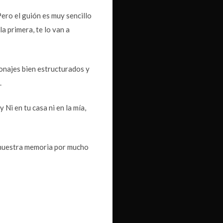
Pero el guión es muy sencillo
la primera, te lo van a
sonajes bien estructurados y
.
Ni en tu casa ni en la mía,
n nuestra memoria por mucho