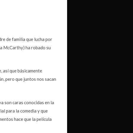
re de familia que lucha por
ssa McCarthy) ha robado su
ie, así que básicamente
ún, pero que juntos nos sacan
 ya son caras conocidas en la
ial para la comedia y que
mentos hace que la película