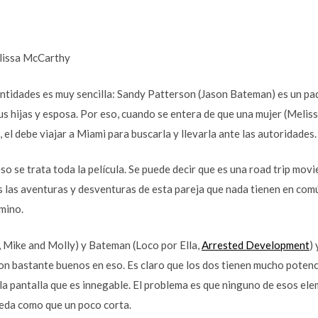
lissa McCarthy
ntidades es muy sencilla: Sandy Patterson (Jason Bateman) es un pad
sus hijas y esposa. Por eso, cuando se entera de que una mujer (Meli
, el debe viajar a Miami para buscarla y llevarla ante las autoridades.
eso se trata toda la película. Se puede decir que es una road trip mov
 las aventuras y desventuras de esta pareja que nada tienen en com
amino.
Mike and Molly) y Bateman (Loco por Ella,
Arrested Development
)
son bastante buenos en eso. Es claro que los dos tienen mucho potenc
la pantalla que es innegable. El problema es que ninguno de esos ele
ueda como que un poco corta.