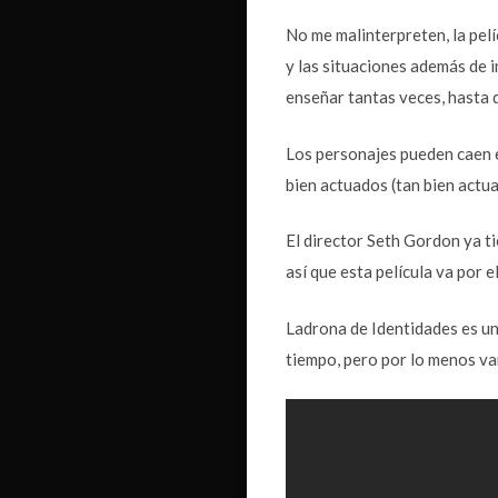
No me malinterpreten, la pelí
y las situaciones además de in
enseñar tantas veces, hasta 
Los personajes pueden caen e
bien actuados (tan bien actu
El director Seth Gordon ya ti
así que esta película va por e
Ladrona de Identidades es un
tiempo, pero por lo menos va