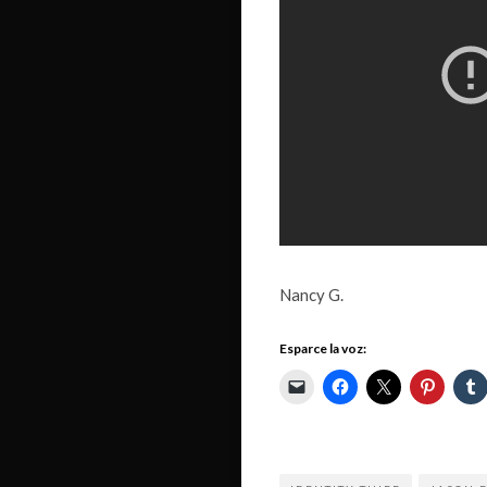
Nancy G.
Esparce la voz: