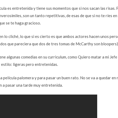
cula es entretenida y tiene sus momentos que si nos sacan las risas. 
verosímiles, son un tanto repetitivas, de esas de que si no te ríes en 
que se te haga gracioso.
n lo cliché, lo que si es cierto es que ambos actores hacen unos per
ados que pareciera que dos de tres tomas de McCarthy son bloopers)
ene algunas comedias en su curriculum, como Quiero matar a mi Jefe y 
l estilo: ligeras pero entretenidas.
a película palomera y para pasar un buen rato. No se va a quedar e
n a pasar una tarde muy entretenida.