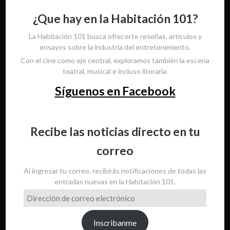
¿Que hay en la Habitación 101?
La Habitación 101 busca ofrecerte reseñas, artículos y
ensayos sobre la industria del entretenimiento.
Con el cine como eje central, exploramos también la escena
teatral, musical e incluso literaria.
Síguenos en Facebook
Recibe las noticias directo en tu
correo
Al ingresar tu correo, recibirás notificaciones de todas las
entradas nuevas en la Habitación 101.
Dirección
de
correo
Inscribanme
electrónico