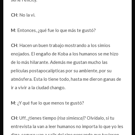
CH
: No la vi.
M
: Entonces, ¿qué fue lo que más te gustó?
CH
: Hacen un buen trabajo mostrando a los simios
enojados. El engaño de Koba a los humanos se me hizo
de lo más hilarante. Además me gustan mucho las
películas postapocalípticas por su ambiente, por su
atmósfera. Esta lo tiene todo, hasta me dieron ganas de
ir a vivir a la ciudad chango.
M
: ¿Y qué fue lo que menos te gustó?
CH
: Uff, ¿tienes tiempo
(risa simiesca)
? Olvídalo, si tu
entrevista la van a leer humanos no importa lo que yo les
diga, seguro van a salir del cine pensando que tuvieron