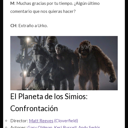
M
: Muchas gracias por tu tiempo. ¿Algún último
comentario que nos quieras hacer?
CH
: Extraño a Urko.
El Planeta de los Simios:
Confrontación
Director:
Matt Reeves
(Cloverfield)
Actores:
Gary Oldman
,
Keri Russell
,
Andy Serkis