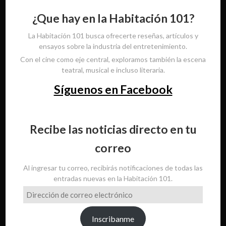
¿Que hay en la Habitación 101?
La Habitación 101 busca ofrecerte reseñas, artículos y
ensayos sobre la industria del entretenimiento.
Con el cine como eje central, exploramos también la escena
teatral, musical e incluso literaria.
Síguenos en Facebook
Recibe las noticias directo en tu
correo
Al ingresar tu correo, recibirás notificaciones de todas las
entradas nuevas en la Habitación 101.
Dirección
de
correo
Inscribanme
electrónico