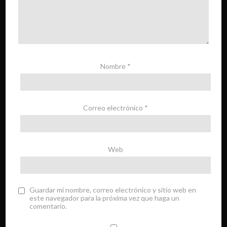
Nombre
*
Correo electrónico
*
Web
Guardar mi nombre, correo electrónico y sitio web en
este navegador para la próxima vez que haga un
comentario.