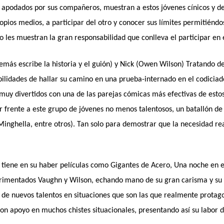
 apodados por sus compañeros, muestran a estos jóvenes cínicos y de
opios medios, a participar del otro y conocer sus límites permitiéndos
 les muestran la gran responsabilidad que conlleva el participar en 
demás escribe la historia y el guión) y Nick (Owen Wilson) Tratando 
abilidades de hallar su camino en una prueba-internado en el codicia
muy divertidos con una de las parejas cómicas más efectivas de esto
 frente a este grupo de jóvenes no menos talentosos, un batallón de 
 Minghella, entre otros). Tan solo para demostrar que la necesidad r
n tiene en su haber películas como Gigantes de Acero, Una noche en e
perimentados Vaughn y Wilson, echando mano de su gran carisma y s
 de nuevos talentos en situaciones que son las que realmente protag
con apoyo en muchos chistes situacionales, presentando así su labor 