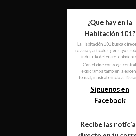
¿Que hay en la
Habitación 101?
La Habitación 101 busca ofrec
reseñas, artículos y ensayos sob
industria del entretenimient
Con el cine como eje central
exploramos también la esce
teatral, musical e incluso literar
Síguenos en
Facebook
Recibe las noticia
directo en tu corr