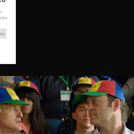
ás
radas
.