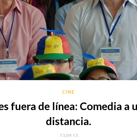
CINE
s fuera de línea: Comedia a u
distancia.
13.09.13