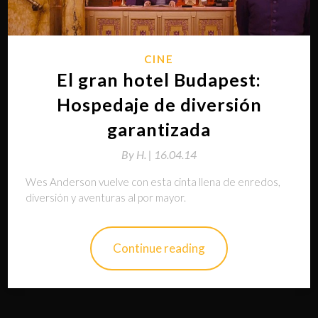
CINE
El gran hotel Budapest:
Hospedaje de diversión
garantizada
By
H. |
16.04.14
Wes Anderson vuelve con esta cinta llena de enredos,
diversión y aventuras al por mayor.
Continue reading