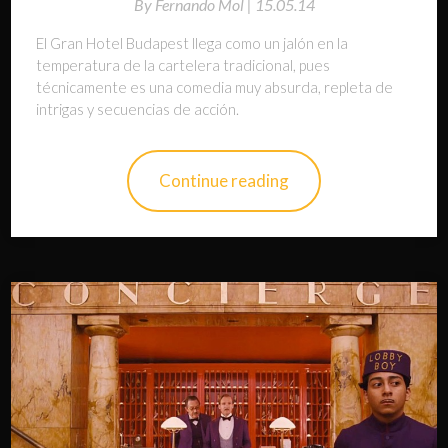
By
Fernando Mol |
15.05.14
El Gran Hotel Budapest llega como un jalón en la
temperatura de la cartelera tradicional, pues
técnicamente es una comedia muy absurda, repleta de
intrigas y secuencias de acción.
Continue reading