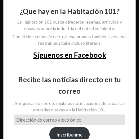
¿Que hay en la Habitación 101?
La Habitación 101 busca ofrecerte reseñas, artículos y
ensayos sobre la industria del entretenimiento.
Con el cine como eje central, exploramos también la escena
teatral, musical e incluso literaria.
Síguenos en Facebook
Recibe las noticias directo en tu
correo
Al ingresar tu correo, recibirás notificaciones de todas las
entradas nuevas en la Habitación 101.
Dirección
de
correo
Inscribanme
electrónico