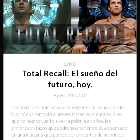
CINE
Total Recall: El sueño del
futuro, hoy.
By
H. |
31.07.12
Recordar a Arnold Schwarzenegger en ‘El vengador del
futuro’ nos remonta a breves instantes mentales, si es
que no hemos vuelto a ver la película en años, los
primeros vistazos que podremos tener de él, es sentado
en una máquina que parece ser un centro de mando de