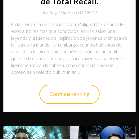
de Total Recall.
By
Jorge Guerra |
01.08.12
En la literatura de ciencia ficción, Philip K. Dick es uno de
esos autores mas que conocidos, es un clásico, una
leyenda y la fuente de inspiración de jóvenes promesa de
la literatura mundial, sin embargo, cuando hablamos de
cine, Philip K. Dice es más un héroe anónimo, un nombre
que se dice entre los conocedores mientras se asiente
ligeramente con la cabeza, como dando la clave de
acceso a un selecto club. Aun en…
Continue reading