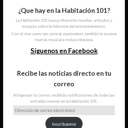
¿Que hay en la Habitación 101?
La Habitación 101 busca ofrecerte reseñas, artículos y
ensayos sobre la industria del entretenimiento.
Con el cine como eje central, exploramos también la escena
teatral, musical e incluso literaria.
Síguenos en Facebook
Recibe las noticias directo en tu
correo
Al ingresar tu correo, recibirás notificaciones de todas las
entradas nuevas en la Habitación 101.
Dirección
de
correo
Inscribanme
electrónico