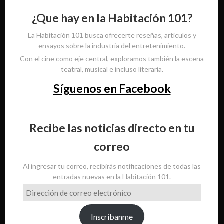
¿Que hay en la Habitación 101?
La Habitación 101 busca ofrecerte reseñas, artículos y
ensayos sobre la industria del entretenimiento.
Con el cine como eje central, exploramos también la escena
teatral, musical e incluso literaria.
Síguenos en Facebook
Recibe las noticias directo en tu
correo
Al ingresar tu correo, recibirás notificaciones de todas las
entradas nuevas en la Habitación 101.
Dirección
de
correo
Inscribanme
electrónico