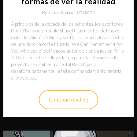
formas de ver la realidad
By
J Luis Rivera |
01.08.12
A principios de la década de los ochentas, los escritores
Dan O´Bannon y Ronald Shusett (las mentes detrás del
éxito de “Alien” de Ridley Scott), compraron los derechos
de una historia corta titulada “We Can Remember If for
You Wholesale” del famoso autor de ciencia ficción Philip
K. Dick, con el fin de llevarla a la pantalla. El nombre del
proyecto se cambiaría a “Total Recall”, pero
desafortunadamente, la falta de financiamiento dejaría
el proyecto…
Continue reading