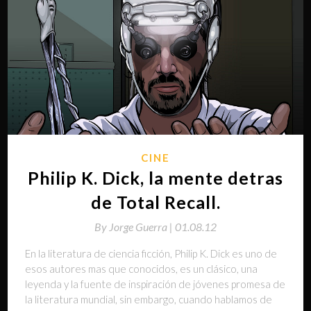
CINE
Philip K. Dick, la mente detras
de Total Recall.
By
Jorge Guerra |
01.08.12
En la literatura de ciencia ficción, Philip K. Dick es uno de
esos autores mas que conocidos, es un clásico, una
leyenda y la fuente de inspiración de jóvenes promesa de
la literatura mundial, sin embargo, cuando hablamos de