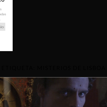
ás
radas
.
ETIQUETA:
MISTERIOS DE LISBOA