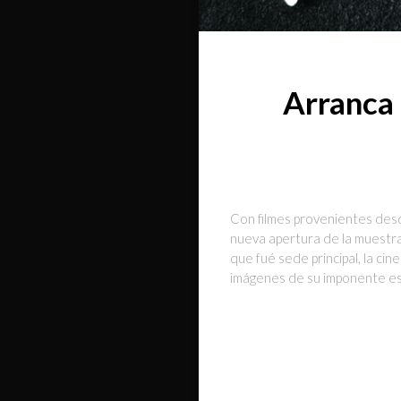
Arranca 
Con filmes provenientes desde
nueva apertura de la muestra
que fué sede principal, la ci
imágenes de su imponente es