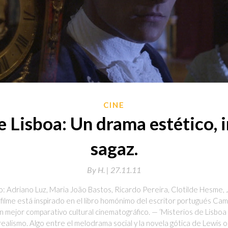
CINE
e Lisboa: Un drama estético, i
sagaz.
By
H. |
27.11.11
o: Adriano Luz, Maria João Bastos, Ricardo Pereira, Clotilde Hesme,
filme está inspirado en el libro homónimo del escritor portugués Cam
n mejor comparativo cultural cinematográfico. — ‘Misterios de Lisbo
ealismo. Algo entre el melodrama social y la novela gótica de Lewis o R