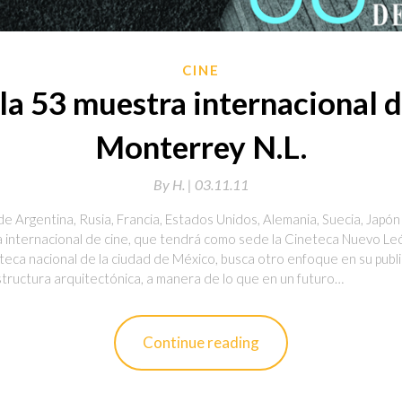
CINE
la 53 muestra internacional d
Monterrey N.L.
By
H. |
03.11.11
 Argentina, Rusia, Francia, Estados Unidos, Alemania, Suecia, Japón y
 internacional de cine, que tendrá como sede la Cineteca Nuevo León
neteca nacional de la ciudad de México, busca otro enfoque en su pub
tructura arquitectónica, a manera de lo que en un futuro…
Continue reading