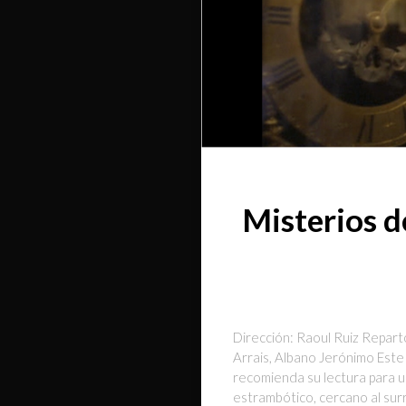
Misterios d
Dirección: Raoul Ruiz Repart
Arrais, Albano Jerónimo Este 
recomienda su lectura para u
estrambótico, cercano al surr