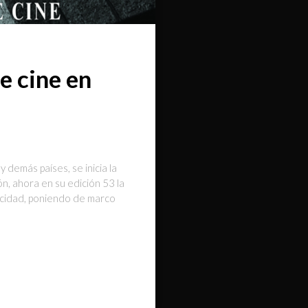
e cine en
 demás países, se inicia la
, ahora en su edición 53 la
licidad, poniendo de marco