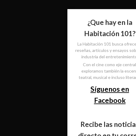
¿Que hay en la
Habitación 101?
La Habitación 101 busca ofrec
reseñas, artículos y ensayos sob
industria del entretenimient
Con el cine como eje central
exploramos también la esce
teatral, musical e incluso literar
Síguenos en
Facebook
Recibe las noticia
directo en tu corr