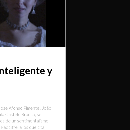
nteligente y
 José Afonso Pimentel, João
ilo Castelo Branco, se
a es de un sentimentalismo
adcliffe, a los que cita