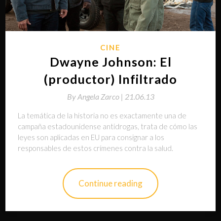
CINE
Dwayne Johnson: El
(productor) Infiltrado
By
Angela Zarco |
21.06.13
La temática de la historia no es exactamente una de
campaña estadounidense antidrogas, trata de cómo las
leyes son aplicadas en EU para consignar a los
responsables de estos crímenes contra la salud.
Continue reading