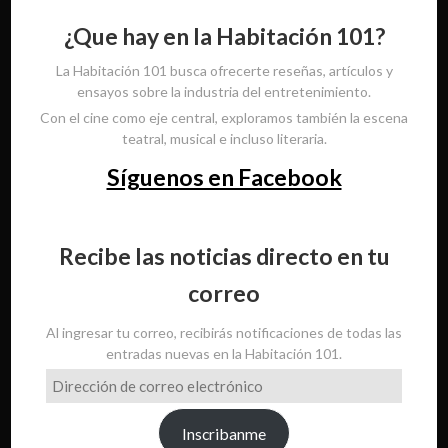
¿Que hay en la Habitación 101?
La Habitación 101 busca ofrecerte reseñas, artículos y
ensayos sobre la industria del entretenimiento.
Con el cine como eje central, exploramos también la escena
teatral, musical e incluso literaria.
Síguenos en Facebook
Recibe las noticias directo en tu
correo
Al ingresar tu correo, recibirás notificaciones de todas las
entradas nuevas en la Habitación 101.
Dirección
de
correo
Inscribanme
electrónico