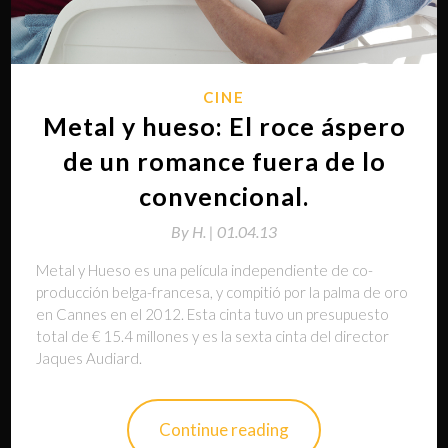
CINE
Metal y hueso: El roce áspero
de un romance fuera de lo
convencional.
By
H. |
01.04.13
Metal y Hueso es una película independiente de co-
producción belga-francesa, y compitió por la palma de oro
en Cannes en el 2012. Esta cinta tuvo un presupuesto
total de € 15.4 millones y es la sexta cinta del director
Jaques Audiard.
Continue reading