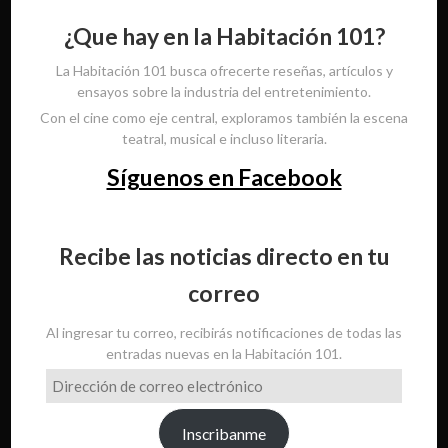
¿Que hay en la Habitación 101?
La Habitación 101 busca ofrecerte reseñas, artículos y
ensayos sobre la industria del entretenimiento.
Con el cine como eje central, exploramos también la escena
teatral, musical e incluso literaria.
Síguenos en Facebook
Recibe las noticias directo en tu
correo
Al ingresar tu correo, recibirás notificaciones de todas las
entradas nuevas en la Habitación 101.
Dirección
de
correo
Inscribanme
electrónico