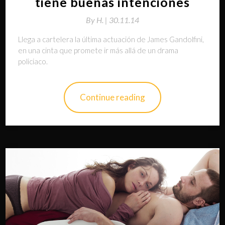
tiene buenas intenciones
By
H. |
30.11.14
Llega a cartelera la última actuación de James Gandolfini,
en una cinta que promete ir más allá de un drama
policiaco.
Continue reading