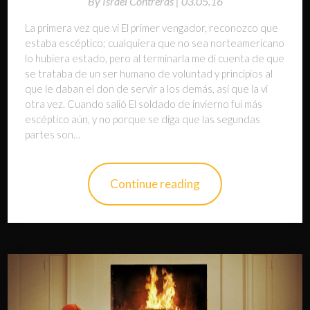
By
Israel Contreras |
03.05.16
La primera vez que vi El primer vengador, reconozco que
estaba escéptico; cualquiera que no sea norteamericano
lo hubiera estado, pero al terminarla me di cuenta de que
se trataba de un ser humano de voluntad y principios al
que le daban el don de servir a los demás, así que la vi
otra vez. Cuando salió El soldado de invierno fui más
escéptico aún, y no porque se diga que las segundas
partes son…
Continue reading