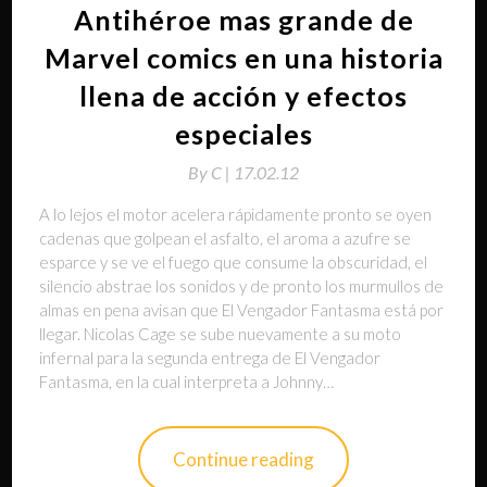
Antihéroe mas grande de
Marvel comics en una historia
llena de acción y efectos
especiales
By
C |
17.02.12
A lo lejos el motor acelera rápidamente pronto se oyen
cadenas que golpean el asfalto, el aroma a azufre se
esparce y se ve el fuego que consume la obscuridad, el
silencio abstrae los sonidos y de pronto los murmullos de
almas en pena avisan que El Vengador Fantasma está por
llegar. Nicolas Cage se sube nuevamente a su moto
infernal para la segunda entrega de El Vengador
Fantasma, en la cual interpreta a Johnny…
Continue reading