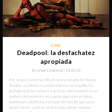
CINE
Deadpool: la desfachatez
apropiada
By
Israel Contreras |
11.02.16
Por Israel Contreras Piña Es la era dorada de Marvel
Studios: sus filmes recaudan millones en taquilla, los
protagonizan los actores y actrices del momento (o se
vuelven del momento en cuanto aparecen en ellos),
mantienen satisfecha a su base de fans (lo que ya es
mucho decir), y aún les alcanza para atraer nuevos