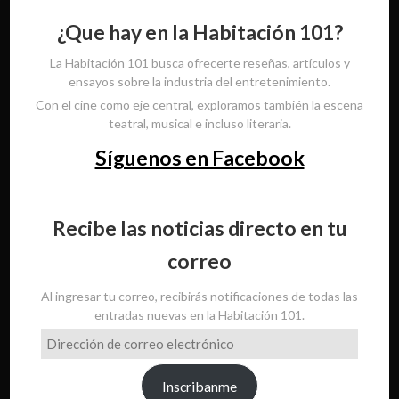
¿Que hay en la Habitación 101?
La Habitación 101 busca ofrecerte reseñas, artículos y
ensayos sobre la industria del entretenimiento.
Con el cine como eje central, exploramos también la escena
teatral, musical e incluso literaria.
Síguenos en Facebook
Recibe las noticias directo en tu
correo
Al ingresar tu correo, recibirás notificaciones de todas las
entradas nuevas en la Habitación 101.
Dirección
de
correo
Inscribanme
electrónico