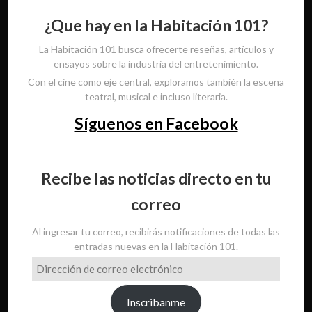
¿Que hay en la Habitación 101?
La Habitación 101 busca ofrecerte reseñas, artículos y
ensayos sobre la industria del entretenimiento.
Con el cine como eje central, exploramos también la escena
teatral, musical e incluso literaria.
Síguenos en Facebook
Recibe las noticias directo en tu
correo
Al ingresar tu correo, recibirás notificaciones de todas las
entradas nuevas en la Habitación 101.
Dirección
de
correo
Inscribanme
electrónico