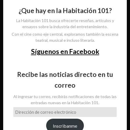
¿Que hay en la Habitación 101?
La Habitación 101 busca ofrecerte reseñas, artículos y
ensayos sobre la industria del entretenimiento.
Con el cine como eje central, exploramos también la escena
teatral, musical e incluso literaria.
Síguenos en Facebook
Recibe las noticias directo en tu
correo
Al ingresar tu correo, recibirás notificaciones de todas las
entradas nuevas en la Habitación 101.
Dirección
de
correo
Inscribanme
electrónico