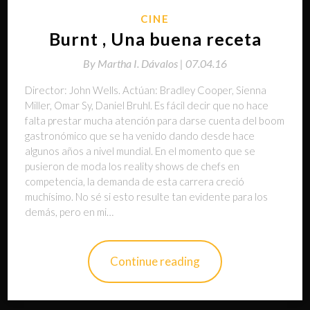
CINE
Burnt , Una buena receta
By
Martha I. Dávalos |
07.04.16
Director: John Wells. Actúan: Bradley Cooper, Sienna
Miller, Omar Sy, Daniel Bruhl. Es fácil decir que no hace
falta prestar mucha atención para darse cuenta del boom
gastronómico que se ha venido dando desde hace
algunos años a nivel mundial. En el momento que se
pusieron de moda los reality shows de chefs en
competencia, la demanda de esta carrera creció
muchísimo. No sé si esto resulte tan evidente para los
demás, pero en mi…
Continue reading