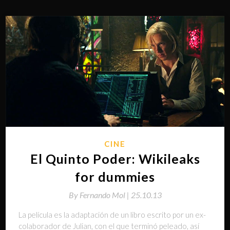
CINE
El Quinto Poder: Wikileaks
for dummies
By
Fernando Mol |
25.10.13
La película es la adaptación de un libro escrito por un ex-
colaborador de Julian, con el que terminó peleado, así