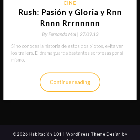
CINE
Rush: Pasión y Gloria y Rnn
Rnnn Rrrnnnnn
By
Fernando Mol |
27.09.13
Si no conoces la historia de estos dos pilotos, evita ver
los trailers. El drama guarda bastantes sorpresas por si
mismo.
Continue reading
©2026 Habitación 101
| WordPress Theme Design by