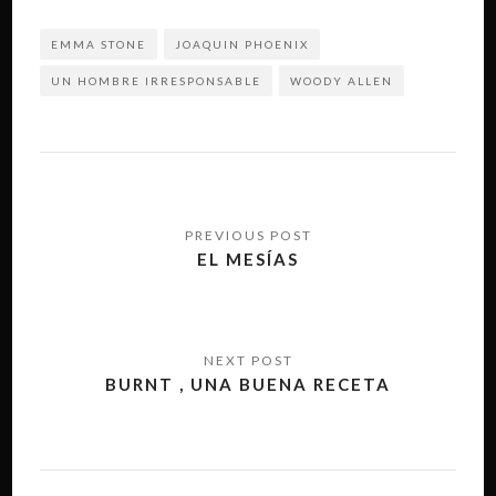
EMMA STONE
JOAQUIN PHOENIX
UN HOMBRE IRRESPONSABLE
WOODY ALLEN
Navegación
de
EL MESÍAS
entradas
BURNT , UNA BUENA RECETA