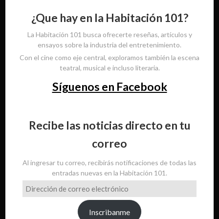
¿Que hay en la Habitación 101?
La Habitación 101 busca ofrecerte reseñas, artículos y
ensayos sobre la industria del entretenimiento.
Con el cine como eje central, exploramos también la escena
teatral, musical e incluso literaria.
Síguenos en Facebook
Recibe las noticias directo en tu
correo
Al ingresar tu correo, recibirás notificaciones de todas las
entradas nuevas en la Habitación 101.
Dirección
de
correo
Inscribanme
electrónico