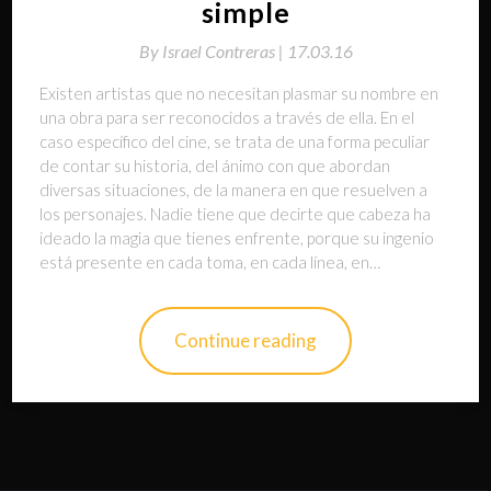
simple
By
Israel Contreras |
17.03.16
Existen artistas que no necesitan plasmar su nombre en
una obra para ser reconocidos a través de ella. En el
caso específico del cine, se trata de una forma peculiar
de contar su historia, del ánimo con que abordan
diversas situaciones, de la manera en que resuelven a
los personajes. Nadie tiene que decirte que cabeza ha
ideado la magia que tienes enfrente, porque su ingenio
está presente en cada toma, en cada línea, en…
Continue reading