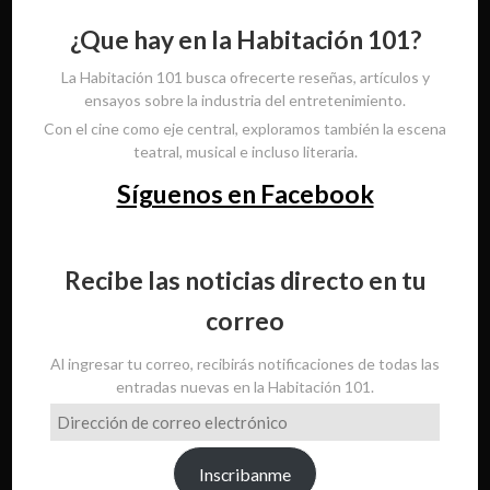
¿Que hay en la Habitación 101?
La Habitación 101 busca ofrecerte reseñas, artículos y
ensayos sobre la industria del entretenimiento.
Con el cine como eje central, exploramos también la escena
teatral, musical e incluso literaria.
Síguenos en Facebook
Recibe las noticias directo en tu
correo
Al ingresar tu correo, recibirás notificaciones de todas las
entradas nuevas en la Habitación 101.
Dirección
de
correo
Inscribanme
electrónico