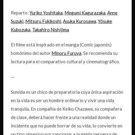
Reparto:
Yuriko Yoshitaka
,
Megumi Kagurazaka
,
Anne
Suzuki
,
Mitsuru Fukikoshi
,
Asuka Kurosawa
,
Yôsuke
Kubozuka
,
Takahiro Nishijima
El filme está inspirado en el manga (Comic japonés)
homónimo del autor
Minoru Furuya
. Se recomienda su
lectura para el comparativo cultural y cinematográfico.
—
Sumida es un chico de preparatoria cuya única aspiración
en la vida es ser un hombre ordinario y vivir una vida
tranquila. En compañía de Keiko Chazawa, su compañera
de clase, deberá hacer frente a una realidad donde un
incidente que no puede borrar de su vida, lo convierte en
un tipo obsesivo por sancionar a la gente perversa de