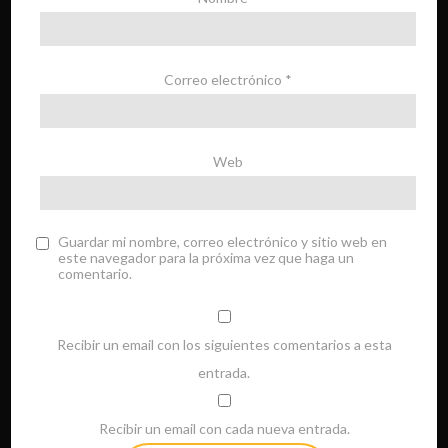
Correo electrónico
*
Web
Guardar mi nombre, correo electrónico y sitio web en
este navegador para la próxima vez que haga un
comentario.
Recibir un email con los siguientes comentarios a esta
entrada.
Recibir un email con cada nueva entrada.