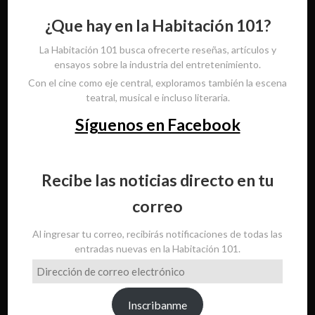
¿Que hay en la Habitación 101?
La Habitación 101 busca ofrecerte reseñas, artículos y
ensayos sobre la industria del entretenimiento.
Con el cine como eje central, exploramos también la escena
teatral, musical e incluso literaria.
Síguenos en Facebook
Recibe las noticias directo en tu
correo
Al ingresar tu correo, recibirás notificaciones de todas las
entradas nuevas en la Habitación 101.
Dirección
de
correo
Inscribanme
electrónico