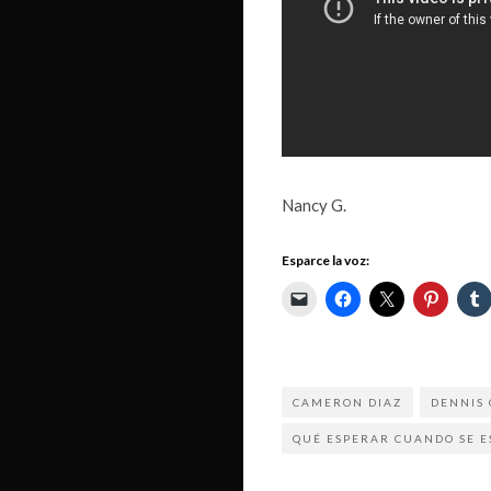
Nancy G.
Esparce la voz:
CAMERON DIAZ
DENNIS
QUÉ ESPERAR CUANDO SE E