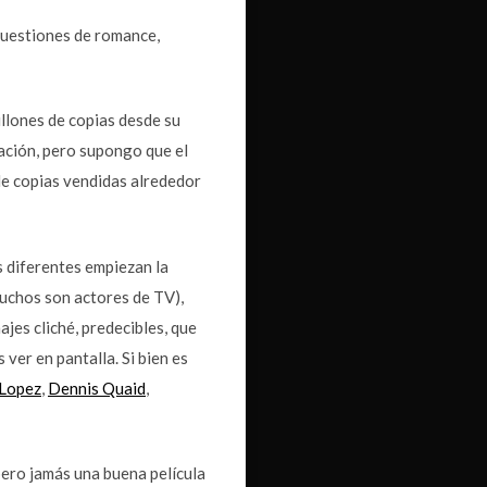
cuestiones de romance,
illones de copias desde su
ación, pero supongo que el
de copias vendidas alrededor
as diferentes empiezan la
muchos son actores de TV),
jes cliché, predecibles, que
ver en pantalla. Si bien es
 Lopez
,
Dennis Quaid
,
ero jamás una buena película