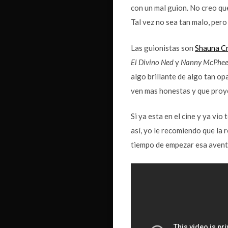
con un mal guion. No creo qu
Tal vez no sea tan malo, pero
Las guionistas son
Shauna C
El Divino Ned
y
Nanny McPhee
algo brillante de algo tan op
ven mas honestas y que proy
Si ya esta en el cine y ya vio
así, yo le recomiendo que la 
tiempo de empezar esa aventur