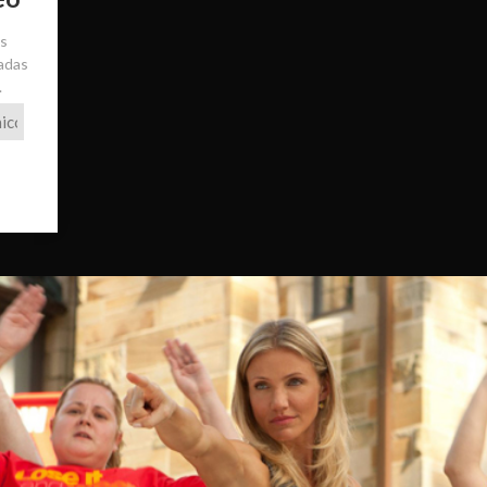
ás
radas
.