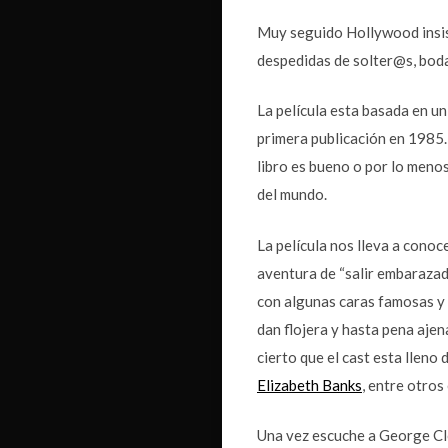
Muy seguido Hollywood insis
despedidas de solter@s, bodas
La película esta basada en u
primera publicación en 1985.
libro es bueno o por lo meno
del mundo.
La película nos lleva a conoc
aventura de “salir embarazad
con algunas caras famosas y 
dan flojera y hasta pena ajen
cierto que el cast esta llen
Elizabeth Banks
, entre otros
Una vez escuche a George Clo