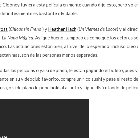
e Clooney tuviera esta película en mente cuando dijo esto, pero yo c
 definitivamente es bastante olvidable.
ross
(
Chicas sin Freno
) y
Heather Hach
(
Un Viernes de Locos
) y el dire
-La Nana Mágica.
Así que bueno, tampoco es como que los actores s
aco. Las actuaciones están bien, al nivel de lo esperado, incluso creo
ectan mas, son de las personas menos esperadas.
 todas las películas o ya si de plano, le están pagando el boleto, pues v
rente en su videoclub favorito, compre un rico sushi y pase el resto d
a, o si de plano le pone hold al asunto y sigue disfrutando de pelícu