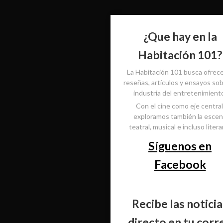
¿Que hay en la
Habitación 101?
La Habitación 101 busca ofrec
reseñas, artículos y ensayos sob
industria del entretenimient
Con el cine como eje central
exploramos también la esce
teatral, musical e incluso literar
Síguenos en
Facebook
Recibe las noticia
directo en tu corr