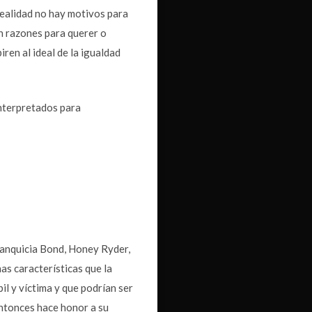
 realidad no hay motivos para
n razones para querer o
iren al ideal de la igualdad
interpretados para
franquicia Bond, Honey Ryder,
as características que la
il y víctima y que podrían ser
ntonces hace honor a su