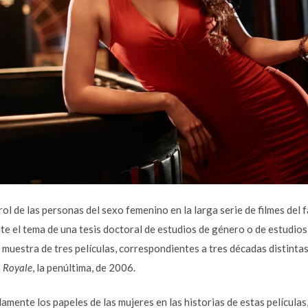
rol de las personas del sexo femenino en la larga serie de filmes de
e el tema de una tesis doctoral de estudios de género o de estudios c
muestra de tres películas, correspondientes a tres décadas distinta
 Royale
, la penúltima, de 2006.
ente los papeles de las mujeres en las historias de estas películas,