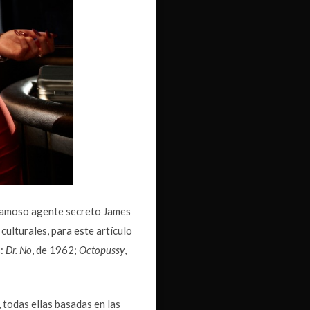
l famoso agente secreto James
ulturales, para este artículo
s:
Dr. No
, de 1962;
Octopussy
,
 todas ellas basadas en las