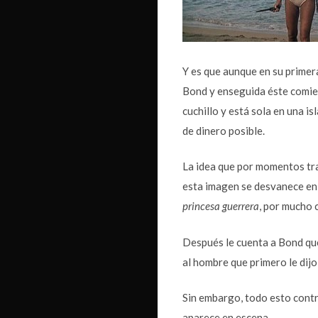
Y es que aunque en su primera
Bond y enseguida éste comien
cuchillo y está sola en una i
de dinero posible.
La idea que por momentos tra
esta imagen se desvanece en
princesa guerrera
, por mucho 
Después le cuenta a Bond que
al hombre que primero le dijo 
Sin embargo, todo esto contr
aparece en escena.