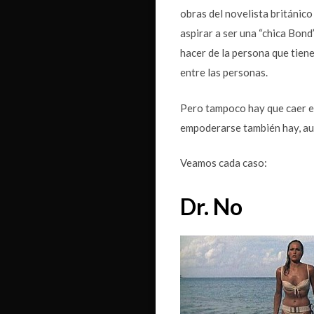
obras del novelista británico
aspirar a ser una “chica Bon
hacer de la persona que tiene
entre las personas.
Pero tampoco hay que caer en
empoderarse también hay, au
Veamos cada caso:
Dr. No