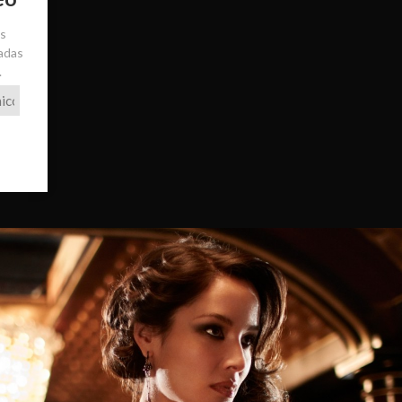
ás
radas
.