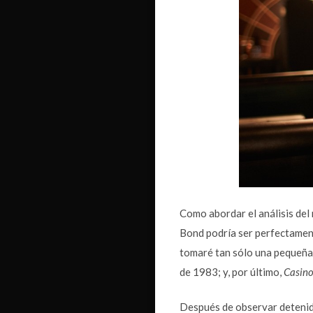
Como abordar el análisis del 
Bond podría ser perfectament
tomaré tan sólo una pequeña 
de 1983; y, por último,
Casino
Después de observar detenidam