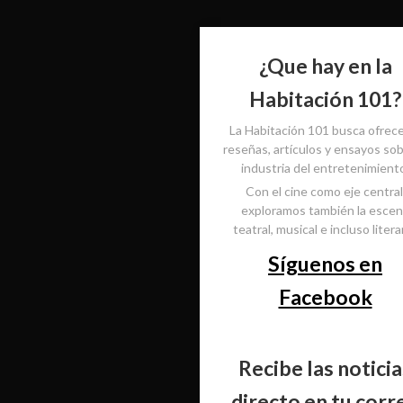
¿Que hay en la
Habitación 101?
La Habitación 101 busca ofrec
reseñas, artículos y ensayos sob
industria del entretenimient
Con el cine como eje central
exploramos también la esce
teatral, musical e incluso literar
Síguenos en
Facebook
Recibe las noticia
directo en tu corr