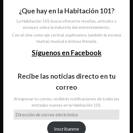
¿Que hay en la Habitación 101?
La Habitación 101 busca ofrecerte reseñas, artículos y
ensayos sobre la industria del entretenimiento.
Con el cine como eje central, exploramos también la escena
teatral, musical e incluso literaria.
Síguenos en Facebook
Recibe las noticias directo en tu
correo
Al ingresar tu correo, recibirás notificaciones de todas las
entradas nuevas en la Habitación 101.
Dirección
de
correo
Inscribanme
electrónico