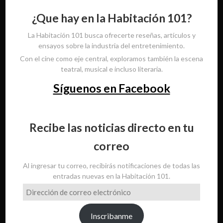
¿Que hay en la Habitación 101?
La Habitación 101 busca ofrecerte reseñas, artículos y
ensayos sobre la industria del entretenimiento.
Con el cine como eje central, exploramos también la escena
teatral, musical e incluso literaria.
Síguenos en Facebook
Recibe las noticias directo en tu
correo
Al ingresar tu correo, recibirás notificaciones de todas las
entradas nuevas en la Habitación 101.
Dirección
de
correo
Inscribanme
electrónico