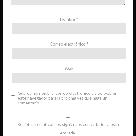
Nombre
*
Correo electrónico
*
Web
Guardar mi nombre, correo electrónico y sitio web en
este navegador para la próxima vez que haga un
comentario.
Recibir un email con los siguientes comentarios a esta
entrada.