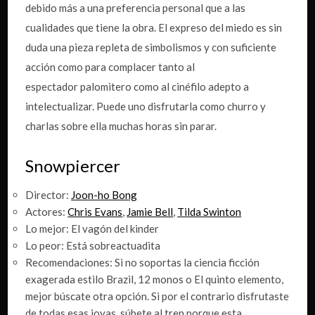
debido más a una preferencia personal que a las
cualidades que tiene la obra. El expreso del miedo es sin
duda una pieza repleta de simbolismos y con suficiente
acción como para complacer tanto al
espectador palomitero como al cinéfilo adepto a
intelectualizar. Puede uno disfrutarla como churro y
charlas sobre ella muchas horas sin parar.
Snowpiercer
Director:
Joon-ho Bong
Actores:
Chris Evans
,
Jamie Bell
,
Tilda Swinton
Lo mejor: El vagón del kinder
Lo peor: Está sobreactuadita
Recomendaciones: Si no soportas la ciencia ficción
exagerada estilo Brazil, 12 monos o El quinto elemento,
mejor búscate otra opción. Si por el contrario disfrutaste
de todas esas joyas, súbete al tren porque esta