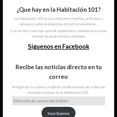
¿Que hay en la Habitación 101?
La Habitación 101 busca ofrecerte reseñas, artículos y
ensayos sobre la industria del entretenimiento.
Con el cine como eje central, exploramos también la escena
teatral, musical e incluso literaria.
Síguenos en Facebook
Recibe las noticias directo en tu
correo
Al ingresar tu correo, recibirás notificaciones de todas las
entradas nuevas en la Habitación 101.
Dirección
de
correo
Inscribanme
electrónico