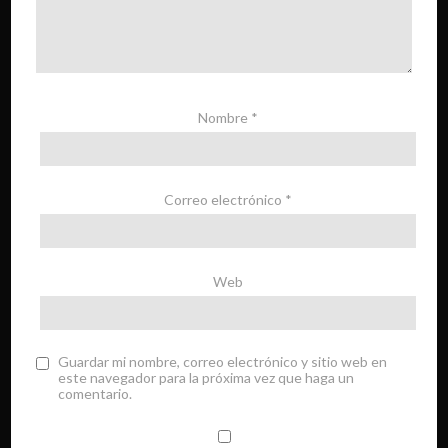
Nombre
*
Correo electrónico
*
Web
Guardar mi nombre, correo electrónico y sitio web en
este navegador para la próxima vez que haga un
comentario.