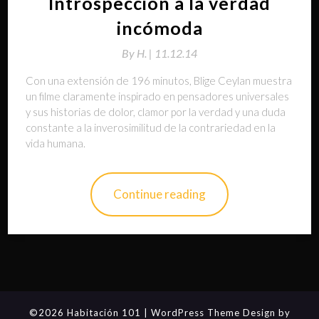
Introspección a la verdad
incómoda
By
H. |
11.12.14
Con una extensión de 196 minutos, Blige Ceylan muestra
un filme claramente inspirado en pensadores universales
y sus historias de dolor, clamor por la verdad y una duda
constante a la inverosimilitud de la contrariedad en la
vida humana.
Continue reading
©2026 Habitación 101
| WordPress Theme Design by