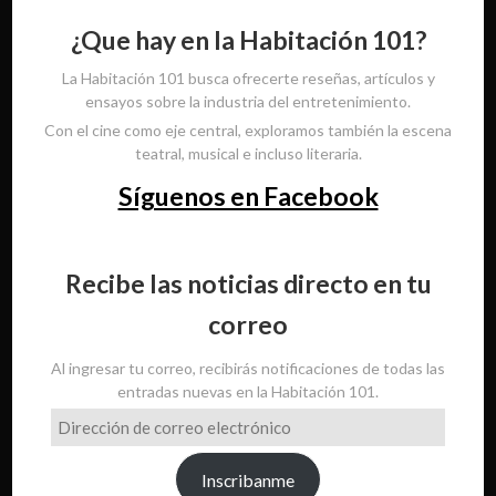
¿Que hay en la Habitación 101?
La Habitación 101 busca ofrecerte reseñas, artículos y
ensayos sobre la industria del entretenimiento.
Con el cine como eje central, exploramos también la escena
teatral, musical e incluso literaria.
Síguenos en Facebook
Recibe las noticias directo en tu
correo
Al ingresar tu correo, recibirás notificaciones de todas las
entradas nuevas en la Habitación 101.
Dirección
de
correo
Inscribanme
electrónico