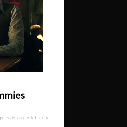
ummies
peleado, así que la historia