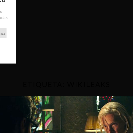
ás
radas
.
ETIQUETA:
WIKILEAKS