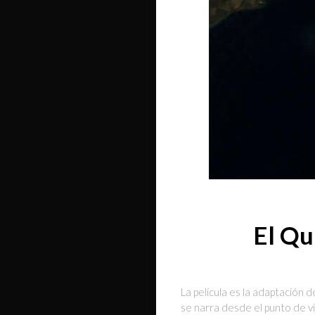
El Qu
La película es la adaptación d
se narra desde el punto de vi