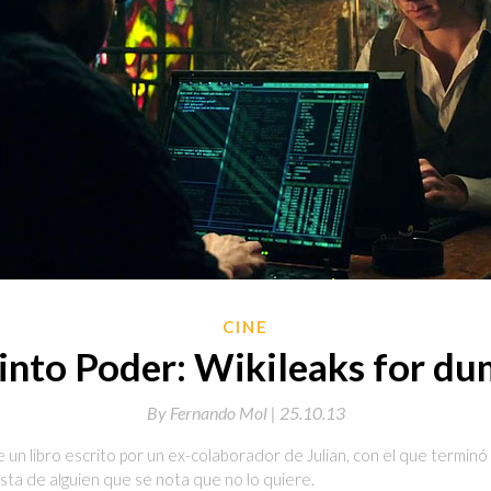
CINE
into Poder: Wikileaks for d
By
Fernando Mol |
25.10.13
e un libro escrito por un ex-colaborador de Julian, con el que terminó 
sta de alguien que se nota que no lo quiere.