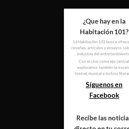
¿Que hay en la
Habitación 101?
La Habitación 101 busca ofrec
reseñas, artículos y ensayos sob
industria del entretenimient
Con el cine como eje central
exploramos también la esce
teatral, musical e incluso literar
Síguenos en
Facebook
Recibe las noticia
directo en tu corr