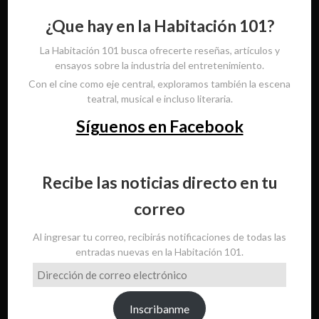
¿Que hay en la Habitación 101?
La Habitación 101 busca ofrecerte reseñas, artículos y
ensayos sobre la industria del entretenimiento.
Con el cine como eje central, exploramos también la escena
teatral, musical e incluso literaria.
Síguenos en Facebook
Recibe las noticias directo en tu
correo
Al ingresar tu correo, recibirás notificaciones de todas las
entradas nuevas en la Habitación 101.
Dirección
de
correo
Inscribanme
electrónico