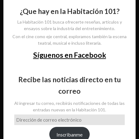
¿Que hay en la Habitación 101?
La Habitación 101 busca ofrecerte reseñas, artículos y
ensayos sobre la industria del entretenimiento.
Con el cine como eje central, exploramos también la escena
teatral, musical e incluso literaria.
Síguenos en Facebook
Recibe las noticias directo en tu
correo
Al ingresar tu correo, recibirás notificaciones de todas las
entradas nuevas en la Habitación 101.
Dirección
de
correo
Inscribanme
electrónico