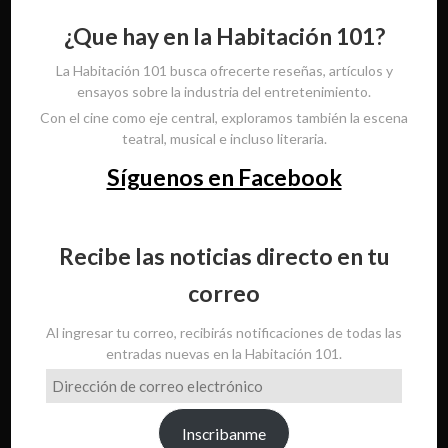
¿Que hay en la Habitación 101?
La Habitación 101 busca ofrecerte reseñas, artículos y
ensayos sobre la industria del entretenimiento.
Con el cine como eje central, exploramos también la escena
teatral, musical e incluso literaria.
Síguenos en Facebook
Recibe las noticias directo en tu
correo
Al ingresar tu correo, recibirás notificaciones de todas las
entradas nuevas en la Habitación 101.
Dirección
de
correo
Inscribanme
electrónico