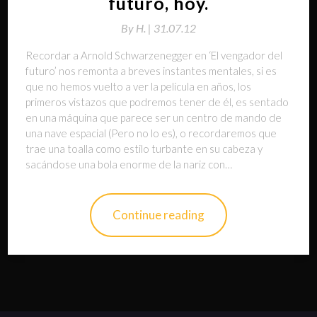
futuro, hoy.
By
H. |
31.07.12
Recordar a Arnold Schwarzenegger en ‘El vengador del
futuro’ nos remonta a breves instantes mentales, si es
que no hemos vuelto a ver la película en años, los
primeros vistazos que podremos tener de él, es sentado
en una máquina que parece ser un centro de mando de
una nave espacial (Pero no lo es), o recordaremos que
trae una toalla como estilo turbante en su cabeza y
sacándose una bola enorme de la nariz con…
Continue reading