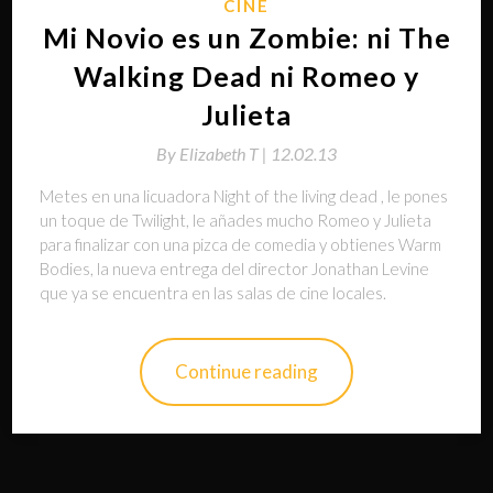
CINE
Mi Novio es un Zombie: ni The
Walking Dead ni Romeo y
Julieta
By
Elizabeth T |
12.02.13
Metes en una licuadora Night of the living dead , le pones
un toque de Twilight, le añades mucho Romeo y Julieta
para finalizar con una pizca de comedia y obtienes Warm
Bodies, la nueva entrega del director Jonathan Levine
que ya se encuentra en las salas de cine locales.
Continue reading