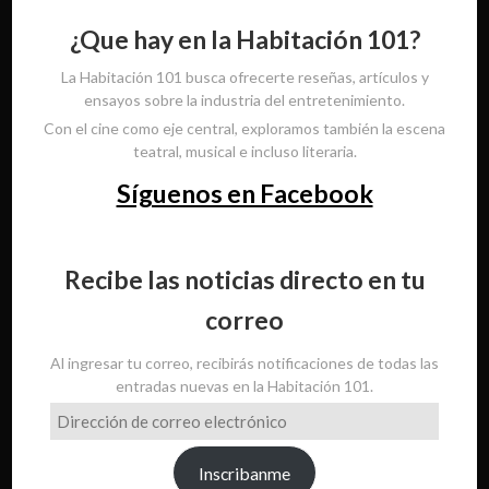
¿Que hay en la Habitación 101?
La Habitación 101 busca ofrecerte reseñas, artículos y
ensayos sobre la industria del entretenimiento.
Con el cine como eje central, exploramos también la escena
teatral, musical e incluso literaria.
Síguenos en Facebook
Recibe las noticias directo en tu
correo
Al ingresar tu correo, recibirás notificaciones de todas las
entradas nuevas en la Habitación 101.
Dirección
de
correo
Inscribanme
electrónico