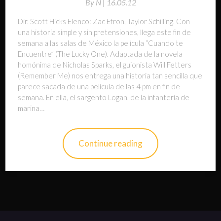
By
N |
16.05.12
Dir. Scott Hicks Elenco: Zac Efron, Taylor Schilling, Con
una historia simple y sin pretensiones, llega este fin de
semana a las salas de México la película “Cuando te
Encuentre” (The Lucky One). Adaptada de la novela
homónima de Nicholas Sparks, el guionista Will Fetters
(Remember Me) nos entrega una historia tan sencilla que
parece sacada de una película de las 4 pm en fin de
semana. En ella, el sargento Logan, de la infantería de
marina…
Continue reading