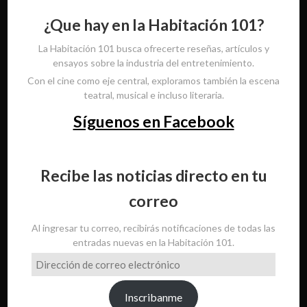
¿Que hay en la Habitación 101?
La Habitación 101 busca ofrecerte reseñas, artículos y
ensayos sobre la industria del entretenimiento.
Con el cine como eje central, exploramos también la escena
teatral, musical e incluso literaria.
Síguenos en Facebook
Recibe las noticias directo en tu
correo
Al ingresar tu correo, recibirás notificaciones de todas las
entradas nuevas en la Habitación 101.
Dirección
de
correo
Inscribanme
electrónico