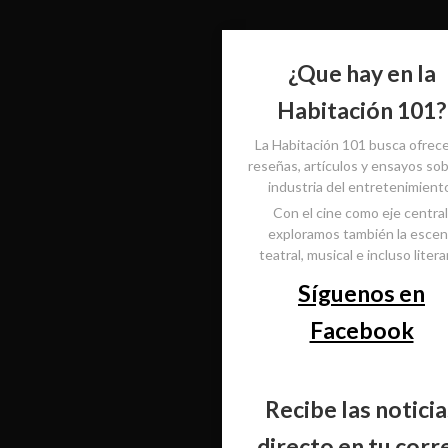
¿Que hay en la
Habitación 101?
La Habitación 101 busca ofrec
reseñas, artículos y ensayos sob
industria del entretenimient
Con el cine como eje central
exploramos también la esce
teatral, musical e incluso literar
Síguenos en
Facebook
Recibe las noticia
directo en tu corr