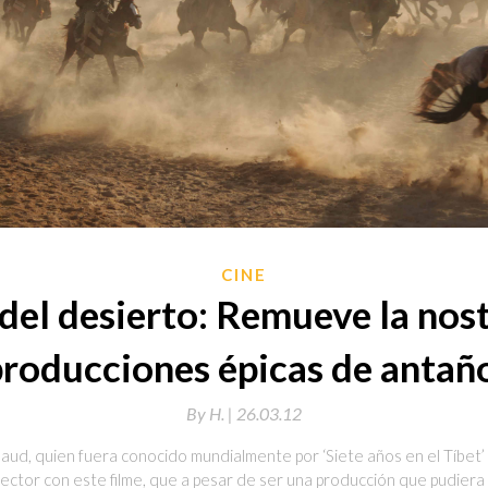
CINE
 del desierto: Remueve la nost
roducciones épicas de antaño
By
H. |
26.03.12
aud, quien fuera conocido mundialmente por ‘Siete años en el Tíbet’
 director con este filme, que a pesar de ser una producción que pudiera