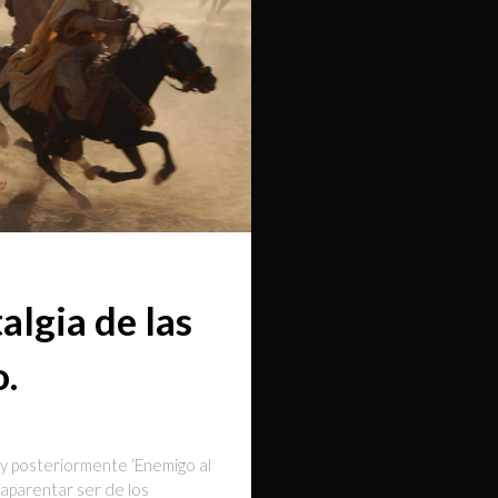
algia de las
.
 y posteriormente ‘Enemigo al
 aparentar ser de los