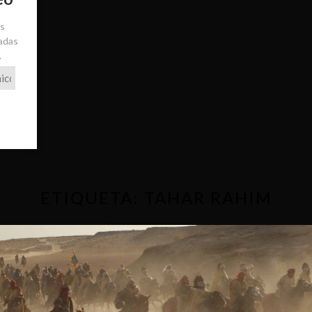
ás
radas
.
ETIQUETA:
TAHAR RAHIM