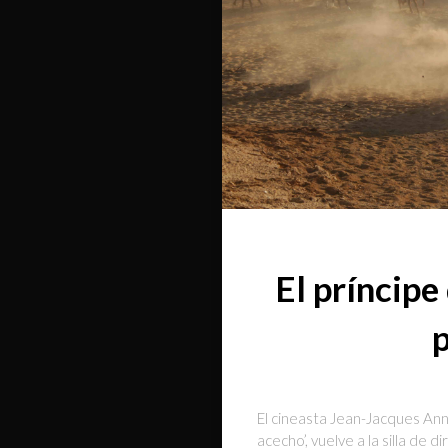
El príncipe
p
El cineasta Jean-Jacques Ann
acecho’, vuelve a la silla de