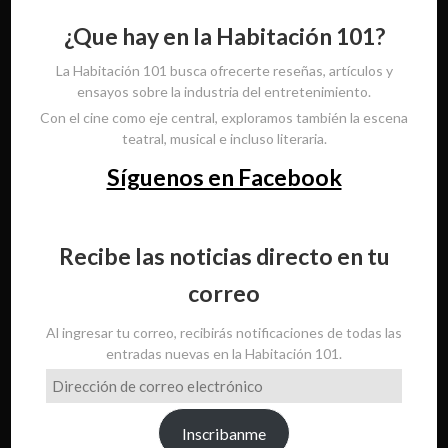
¿Que hay en la Habitación 101?
La Habitación 101 busca ofrecerte reseñas, artículos y
ensayos sobre la industria del entretenimiento.
Con el cine como eje central, exploramos también la escena
teatral, musical e incluso literaria.
Síguenos en Facebook
Recibe las noticias directo en tu
correo
Al ingresar tu correo, recibirás notificaciones de todas las
entradas nuevas en la Habitación 101.
Dirección
de
correo
Inscribanme
electrónico