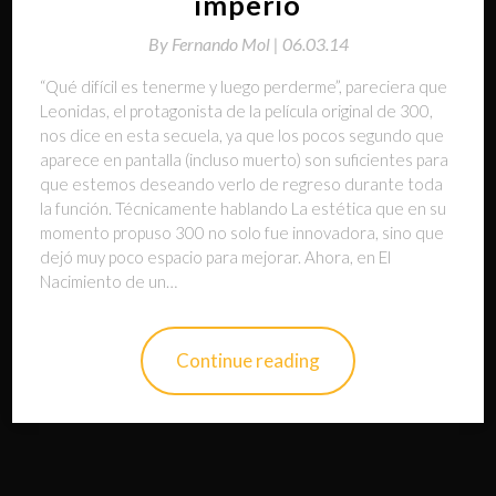
imperio
By
Fernando Mol |
06.03.14
“Qué difícil es tenerme y luego perderme”, pareciera que
Leonidas, el protagonista de la película original de 300,
nos dice en esta secuela, ya que los pocos segundo que
aparece en pantalla (incluso muerto) son suficientes para
que estemos deseando verlo de regreso durante toda
la función. Técnicamente hablando La estética que en su
momento propuso 300 no solo fue innovadora, sino que
dejó muy poco espacio para mejorar. Ahora, en El
Nacimiento de un…
Continue reading