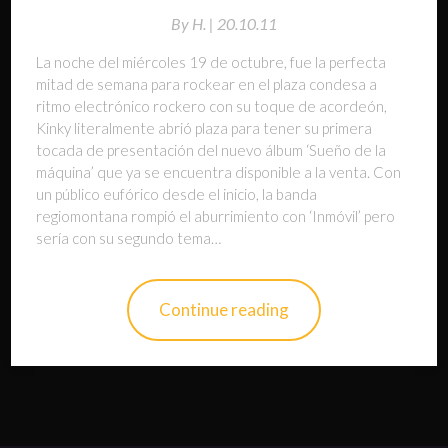
By
H. |
20.10.11
La noche del miércoles 19 de octubre, fue la perfecta
mitad de semana para rockear en el plaza condesa a
ritmo electrónico rockero con su toque de acordeón,
Kinky literalmente abrió plaza para tener su primera
tocada de presentación del nuevo álbum ‘Sueño de la
máquina’ que ya se encuentra disponible a la venta. Con
un público eufórico desde el inicio, la banda
regiomontana rompió el aburrimiento con ‘Inmóvil’ pero
sería con su segundo tema…
Continue reading