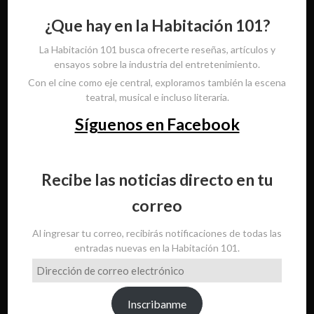
¿Que hay en la Habitación 101?
La Habitación 101 busca ofrecerte reseñas, artículos y
ensayos sobre la industria del entretenimiento.
Con el cine como eje central, exploramos también la escena
teatral, musical e incluso literaria.
Síguenos en Facebook
Recibe las noticias directo en tu
correo
Al ingresar tu correo, recibirás notificaciones de todas las
entradas nuevas en la Habitación 101.
Dirección
de
correo
Inscribanme
electrónico