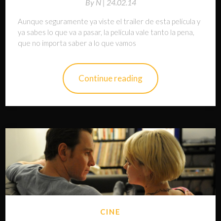
By
N |
24.02.14
Aunque seguramente ya viste el trailer de esta película y
ya sabes lo que va a pasar, la película vale tanto la pena,
que no importa saber a lo que vamos
Continue reading
CINE