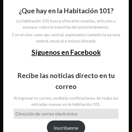
¿Que hay en la Habitación 101?
La Habitación 101 busca ofrecerte reseñas, artículos y
ensayos sobre la industria del entretenimiento.
Con el cine como eje central, exploramos también la escena
teatral, musical e incluso literaria.
Síguenos en Facebook
Recibe las noticias directo en tu
correo
Al ingresar tu correo, recibirás notificaciones de todas las
entradas nuevas en la Habitación 101.
Dirección
de
correo
Inscribanme
electrónico