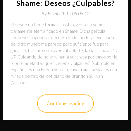
Shame: Deseos ¿Culpables?
By
Elizabeth T |
05.05.12
El deseo no tiene forma ni rostro, y esto lo vemos
claramente ejemplificado en Shame. Dicha película
contiene imágenes explícitas de desnudo y sexo, nada
del otro mundo me parece, pero suficiente fue para
ganarse, tras un controversial debate; la clasificación NC-
17. Cuidando de no arruinar la sorpresa podemos por lo
pronto adelantar que “Deseos Culpables” (subtitulo en
español) es una buena película, cuya trama básica es una
mirada dentro del cotidiano de Brandon Sullivan
(Michael…
Continue reading