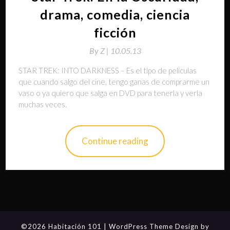
drama, comedia, ciencia
ficción
By
Z |
10.05.13
STAR TREK: INTO DARKNESS – Es el tipo de películas
que cuando salgo del cine, tengo ganas de comprarme un
vaso o ya quiero que salga en DVD para tenerla y verla
muchas veces.
Continue reading
©2026 Habitación 101
| WordPress Theme Design by