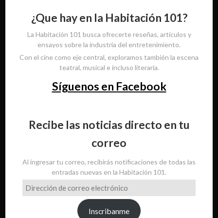
¿Que hay en la Habitación 101?
La Habitación 101 busca ofrecerte reseñas, artículos y
ensayos sobre la industria del entretenimiento.
Con el cine como eje central, exploramos también la escena
teatral, musical e incluso literaria.
Síguenos en Facebook
Recibe las noticias directo en tu
correo
Al ingresar tu correo, recibirás notificaciones de todas las
entradas nuevas en la Habitación 101.
Dirección
de
correo
Inscribanme
electrónico