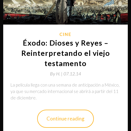
CINE
Éxodo: Dioses y Reyes –
Reinterpretando el viejo
testamento
By
H. |
07.12.14
La película llega con una semana de anticipación a México,
ya que su mercado internacional se abrirá a partir del 11
de diciembre.
Continue reading