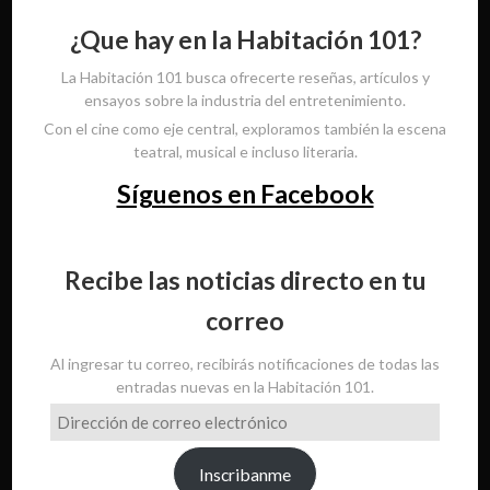
¿Que hay en la Habitación 101?
La Habitación 101 busca ofrecerte reseñas, artículos y
ensayos sobre la industria del entretenimiento.
Con el cine como eje central, exploramos también la escena
teatral, musical e incluso literaria.
Síguenos en Facebook
Recibe las noticias directo en tu
correo
Al ingresar tu correo, recibirás notificaciones de todas las
entradas nuevas en la Habitación 101.
Dirección
de
correo
Inscribanme
electrónico