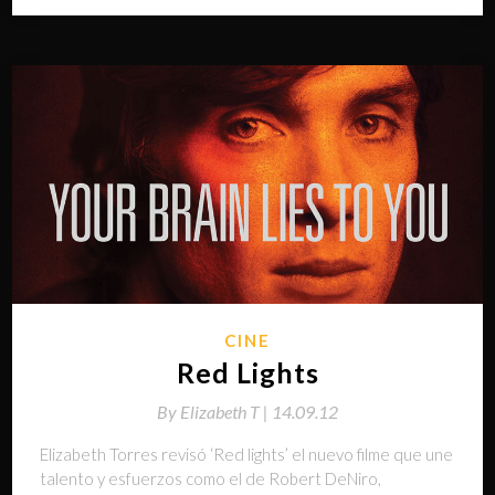
CINE
Red Lights
By
Elizabeth T |
14.09.12
Elizabeth Torres revisó ‘Red lights’ el nuevo filme que une
talento y esfuerzos como el de Robert DeNiro,