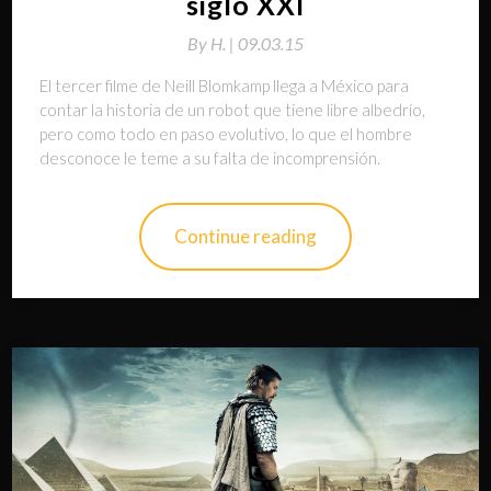
siglo XXI
By
H. |
09.03.15
El tercer filme de Neill Blomkamp llega a México para
contar la historia de un robot que tiene libre albedrío,
pero como todo en paso evolutivo, lo que el hombre
desconoce le teme a su falta de incomprensión.
Continue reading