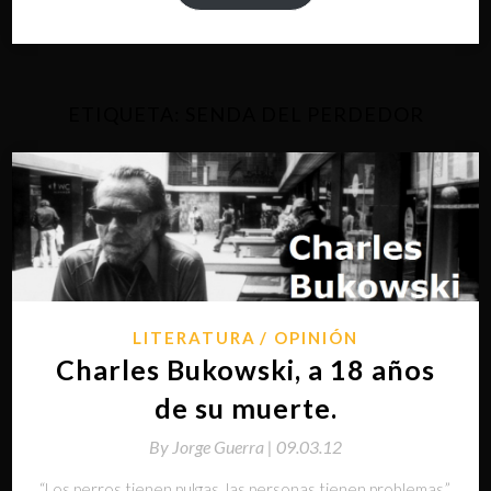
ETIQUETA:
SENDA DEL PERDEDOR
LITERATURA
OPINIÓN
Charles Bukowski, a 18 años
de su muerte.
By
Jorge Guerra |
09.03.12
“Los perros tienen pulgas, las personas tienen problemas.”