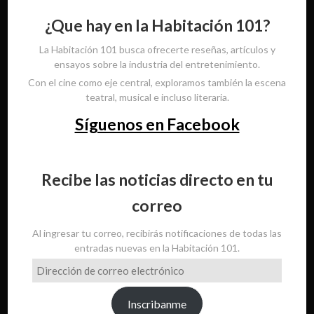
¿Que hay en la Habitación 101?
La Habitación 101 busca ofrecerte reseñas, artículos y
ensayos sobre la industria del entretenimiento.
Con el cine como eje central, exploramos también la escena
teatral, musical e incluso literaria.
Síguenos en Facebook
Recibe las noticias directo en tu
correo
Al ingresar tu correo, recibirás notificaciones de todas las
entradas nuevas en la Habitación 101.
Dirección
de
correo
Inscribanme
electrónico