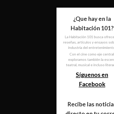
¿Que hay en la
Habitación 101?
La Habitación 101 busca ofrec
reseñas, artículos y ensayos sob
industria del entretenimient
Con el cine como eje central
exploramos también la esce
teatral, musical e incluso literar
Síguenos en
Facebook
Recibe las noticia
directo en tu corr