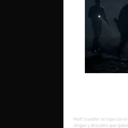
Matt Scudder se topa con el 
drogas y descubre que quiene