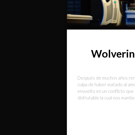
Wolverin
Después de muchos años reneg
culpa de haber matado al amo
envuelto en un conflicto que
disfrutable la cual nos manti