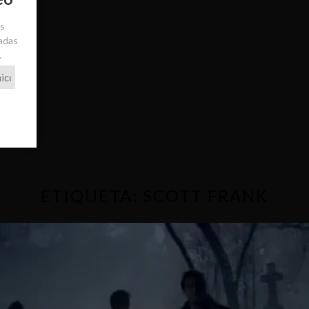
ás
radas
.
ETIQUETA:
SCOTT FRANK