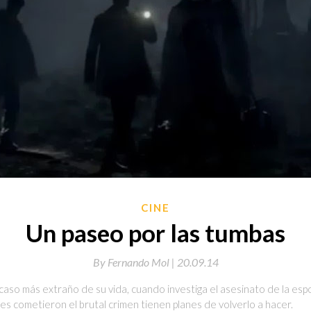
CINE
Un paseo por las tumbas
By
Fernando Mol |
20.09.14
caso más extraño de su vida, cuando investiga el asesinato de la esp
s cometieron el brutal crimen tienen planes de volverlo a hacer.