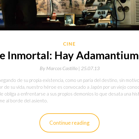
CINE
e Inmortal: Hay Adamantium 
By
Marcos Castillo |
25.07.13
ando de su propia existencia, como un paria del destino, sin motivos
r de su vida, nuestro héroe es convocado a Japón por un viejo conoc
 le obliga a enfrentarse a sus propios demonios lo que desata una h
ene al borde del asiento.
Continue reading