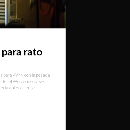
para rato
 para vivir y con la pesada
ido, el Wolverine se ve
istoria enteramente