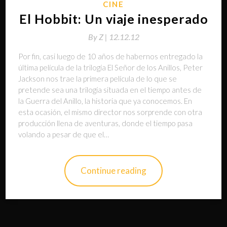
CINE
El Hobbit: Un viaje inesperado
By
Z |
12.12.12
Por fin, casi luego de 10 años de habernos entregado la
última película de la trilogía El Señor de los Anillos, Peter
Jackson nos trae la primera película de lo que se
pretende sea una trilogía situada en el tiempo antes de
la Guerra del Anillo, la historia que ya conocemos. En
esta ocasión, el mismo director nos sorprende con otra
producción llena de aventuras, donde el tiempo pasa
volando a pesar de que el…
Continue reading