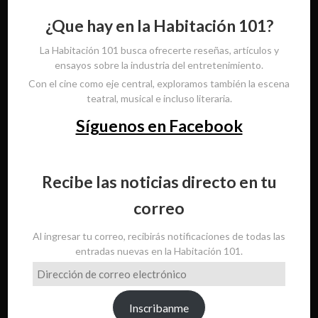
¿Que hay en la Habitación 101?
La Habitación 101 busca ofrecerte reseñas, artículos y
ensayos sobre la industria del entretenimiento.
Con el cine como eje central, exploramos también la escena
teatral, musical e incluso literaria.
Síguenos en Facebook
Recibe las noticias directo en tu
correo
Al ingresar tu correo, recibirás notificaciones de todas las
entradas nuevas en la Habitación 101.
Dirección
de
correo
Inscribanme
electrónico