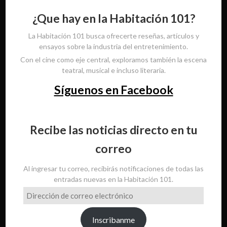
¿Que hay en la Habitación 101?
La Habitación 101 busca ofrecerte reseñas, artículos y
ensayos sobre la industria del entretenimiento.
Con el cine como eje central, exploramos también la escena
teatral, musical e incluso literaria.
Síguenos en Facebook
Recibe las noticias directo en tu
correo
Al ingresar tu correo, recibirás notificaciones de todas las
entradas nuevas en la Habitación 101.
Dirección
de
correo
Inscribanme
electrónico