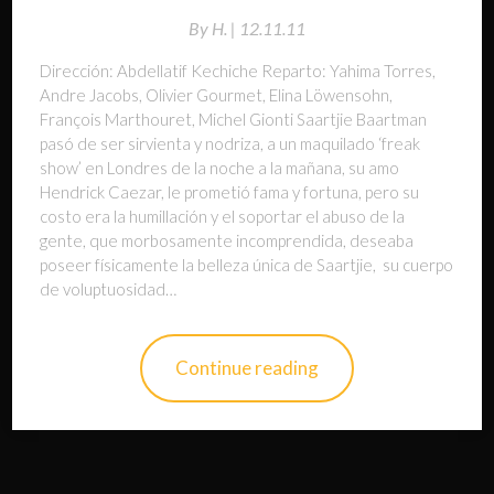
By
H. |
12.11.11
Dirección: Abdellatif Kechiche Reparto: Yahima Torres,
Andre Jacobs, Olivier Gourmet, Elina Löwensohn,
François Marthouret, Michel Gionti Saartjie Baartman
pasó de ser sirvienta y nodriza, a un maquilado ‘freak
show’ en Londres de la noche a la mañana, su amo
Hendrick Caezar, le prometió fama y fortuna, pero su
costo era la humillación y el soportar el abuso de la
gente, que morbosamente incomprendida, deseaba
poseer físicamente la belleza única de Saartjie, su cuerpo
de voluptuosidad…
Continue reading